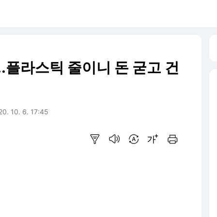
.플라스틱 줄이니 돈 굳고 건
0. 10. 6. 17:45
요약보기
음성으로 듣기
번역 설정
글씨크기 조절하기
인쇄하기