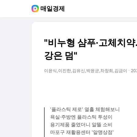
매일경제
"비누형 샴푸·고체치약.
강은 덤"
이윤식,이진한,김유신,박윤균,차창희,김금이
202
'플라스틱 제로' 열흘 체험해보니
욕실·주방엔 플라스틱 투성이
용기제품 줄였더니 알뜰 소비
마포구 재활용센터 '알맹상점'