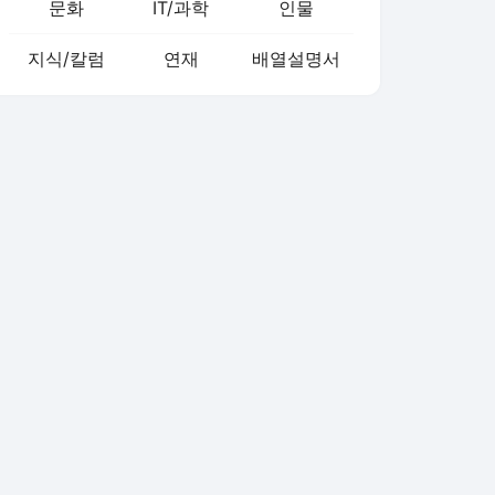
문화
IT/과학
인물
지식/칼럼
연재
배열설명서