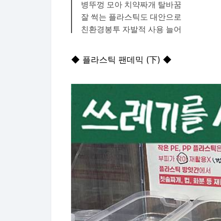
병뚜껑 모아 치약짜개 탈바꿈
잘 썩는 플라스틱도 대안으로
친환경봉투 자발적 사용 늘어
◆ 플라스틱 팬데믹 (下) ◆