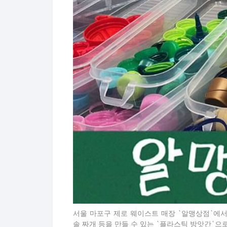
서울 마포구 제로 웨이스트 매장 `알맹상점`에
솔 짜개 등을 만들 수 있는 `플라스틱 방앗간`으로