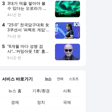
3
3대가 덕을 쌓아야 볼
수 있다는 오로라가 연
중 240일 넘게 뜬다는
4시간 전
곳
4
“25:0” 전국당구대회 女
3쿠션서 ‘퍼펙트 게임’
나왔다…국내1위 박세
7시간 전
정, 황령인에 완승
5
“6개월 마다 성병 검
사”…‘커밍아웃 1호’ 홍석
천, HIV·에이즈 예방 중
5시간 전
요성 강조
서비스 바로가기
뉴스
연예
스포츠
뉴스 홈
기후/환경
사회
경제
정치
국제