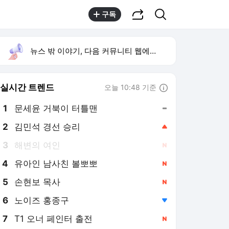
공유하기
검색
구독
뉴스 밖 이야기, 다음 커뮤니티 웹에서 보기
실시간 트렌드
오늘 10:48 기준
툴팁보기
1
문세윤 거북이 터틀맨
,유지
2
김민석 경선 승리
,상승
3
해변의 여인
,신규
4
유아인 남사친 볼뽀뽀
,신규
5
손현보 목사
,신규
6
노이즈 홍종구
,하락
7
T1 오너 페인터 출전
,신규