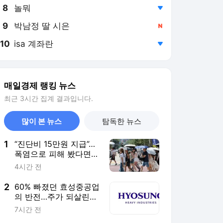
8
놀뭐
,하락
9
박남정 딸 시은
,신규
10
isa 계좌란
,하락
매일경제 랭킹 뉴스
최근 3시간 집계 결과입니다.
많이 본 뉴스
탐독한 뉴스
1
“진단비 15만원 지급”…
폭염으로 피해 봤다면
보험이 보장한다는데
4시간 전
2
60% 빠졌던 효성중공업
의 반전…주가 되살린
‘12조 수주’의 힘 [이주
7시간 전
의 Bull기둥]