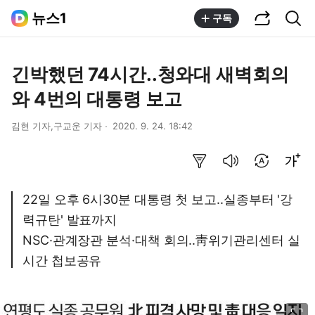
공유하기
통합검색
뉴스1
구독
긴박했던 74시간..청와대 새벽회의
와 4번의 대통령 보고
김현 기자,구교운 기자
2020. 9. 24. 18:42
요약보기
음성으로 듣기
번역 설정
글씨크기 조절하기
22일 오후 6시30분 대통령 첫 보고..실종부터 '강
력규탄' 발표까지
NSC·관계장관 분석·대책 회의..靑위기관리센터 실
시간 첩보공유
이미지 크게 보기