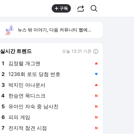
공유하기
검색
구독
뉴스 밖 이야기, 다음 커뮤니티 웹에서 보기
실시간 트렌드
오늘 13:21 기준
툴팁보기
1
김정렬 개그맨
,상승
2
1236회 로또 당첨 번호
,하락
3
박지민 아나운서
,상승
4
한승연 목디스크
,신규
5
유아인 자숙 중 남사친
,신규
6
피의 게임
,신규
7
전지적 참견 시점
,신규