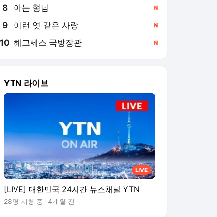
8
아는 형님
,신규
9
이런 엿 같은 사랑
,신규
10
헤그세스 국방장관
,신규
YTN 라이브
LIVE
[LIVE] 대한민국 24시간 뉴스채널 YTN
28명 시청 중
4개월 전