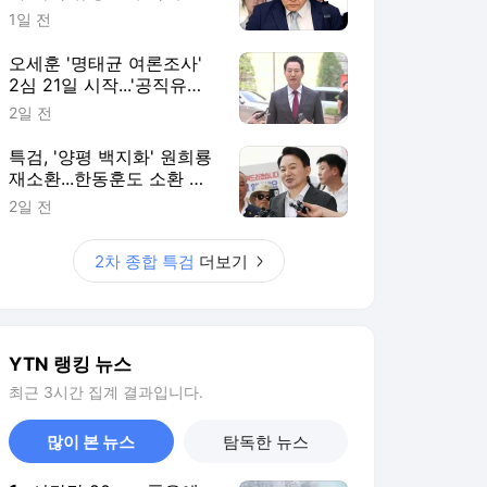
1일 전
오세훈 '명태균 여론조사'
2심 21일 시작...'공직유지'
관건
2일 전
특검, '양평 백지화' 원희룡
재소환...한동훈도 소환 통
보
2일 전
2차 종합 특검
더보기
YTN 랭킹 뉴스
최근 3시간 집계 결과입니다.
많이 본 뉴스
탐독한 뉴스