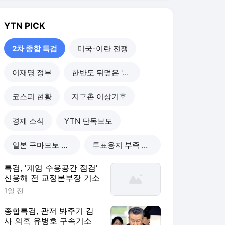
YTN
PICK
2차 종합 특검
미국-이란 전쟁
이재명 정부
한반도 뒤덮은 '폭염'
코스피 현황
지구촌 이상기후
경제 소식
YTN 단독보도
일본 구마모토 강진
투표용지 부족 사태
특검, '계엄 수용공간 점검'
신용해 전 교정본부장 기소
1일 전
종합특검, 관저 봐주기 감
사 의혹 유병호 구속기소