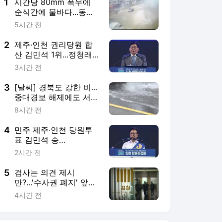
1
시간당 80mm 폭우에
순식간에 물바다...동해
안 피해 속출
5시간 전
2
제주·인천 권리당원 합
산 김민석 1위...정청래
2위 [현장영상+]
3시간 전
3
[날씨] 경북도 강한 비...
중대경보 해제에도 서쪽
폭염 계속
8시간 전
4
민주 제주·인천 당원투
표 김민석 승
리...5.67%p 차
2시간 전
5
검사는 의견 제시
만?...'수사권 폐지' 앞둔
합수본 딜레마
4시간 전