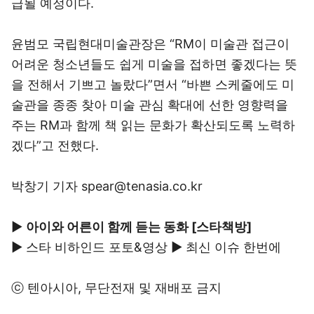
급될 예정이다.
윤범모 국립현대미술관장은 “RM이 미술관 접근이
어려운 청소년들도 쉽게 미술을 접하면 좋겠다는 뜻
을 전해서 기쁘고 놀랐다”면서 “바쁜 스케줄에도 미
술관을 종종 찾아 미술 관심 확대에 선한 영향력을
주는 RM과 함께 책 읽는 문화가 확산되도록 노력하
겠다”고 전했다.
박창기 기자 spear@tenasia.co.kr
▶
아이와 어른이 함께 듣는 동화 [스타책방]
▶
스타 비하인드 포토&영상
▶
최신 이슈 한번에
ⓒ
텐아시아
, 무단전재 및 재배포 금지