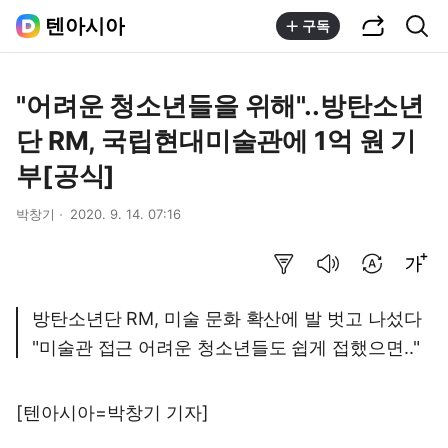
공유하기
통합검색
텐아시아
구독
"어려운 청소년들을 위해"..방탄소년
단 RM, 국립현대미술관에 1억 원 기
부[공식]
박창기
2020. 9. 14. 07:16
요약보기
음성으로 듣기
번역 설정
글씨크기 조절하기
방탄소년단 RM, 미술 문화 확산에 발 벗고 나섰다
"미술관 접근 어려운 청소년들도 쉽게 접했으면.."
[텐아시아=박창기 기자]