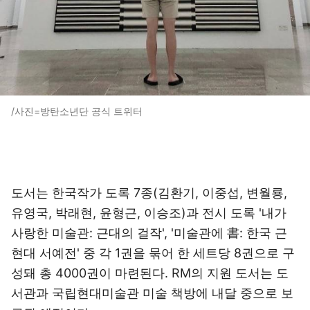
/사진=방탄소년단 공식 트위터
도서는 한국작가 도록 7종(김환기, 이중섭, 변월룡,
유영국, 박래현, 윤형근, 이승조)과 전시 도록 '내가
사랑한 미술관: 근대의 걸작', '미술관에 書: 한국 근
현대 서예전' 중 각 1권을 묶어 한 세트당 8권으로 구
성돼 총 4000권이 마련된다. RM의 지원 도서는 도
서관과 국립현대미술관 미술 책방에 내달 중으로 보