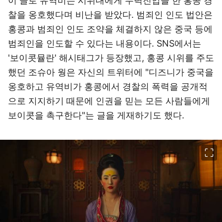
이 글로 유역비는 시위대에게 무력진압을 한 홍콩 경
찰을 옹호했다며 비난을 받았다. 범죄인 인도 법안은
홍콩과 범죄인 인도 조약을 체결하지 않은 중국 등에
범죄인을 인도할 수 있다는 내용이다. SNS에서는
'보이콧뮬란' 해시태그가 등장했고, 홍콩 시위를 주도
했던 조슈아 웡은 자신의 트위터에 "디즈니가 중국을
옹호하고 유역비가 홍콩에서 경찰의 폭력을 공개적
으로 지지하기 때문에 인권을 믿는 모든 사람들에게
보이콧을 촉구한다"는 글을 게재하기도 했다.
이미지 크게 보기