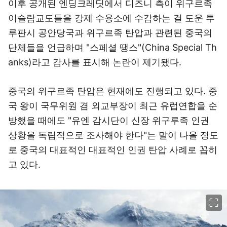
이후 공개된 엔딩크레딧에서 디즈니 측이 위구르족
이슬람교도들을 강제 수용소에 수감하는 걸 도운 투
루판시 공안당국과 위구르족 탄압과 관련된 중국의
단체들을 언급하며 "스페셜 땡스"(China Special Th
anks)라고 감사를 표시해 논란이 제기됐다.
중국의 위구르족 탄압은 현재에도 진행되고 있다. 중
국 왕이 국무위원 겸 외교부장이 최근 유럽연합을 순
방했을 때에도 "유엔 감시단이 신장 위구루족 인권
상황을 독립적으로 조사해야 한다"는 말이 나올 정도
로 중국의 대표적인 대표적인 인권 탄압 사례로 꼽히
고 있다.
이미지 크게 보기