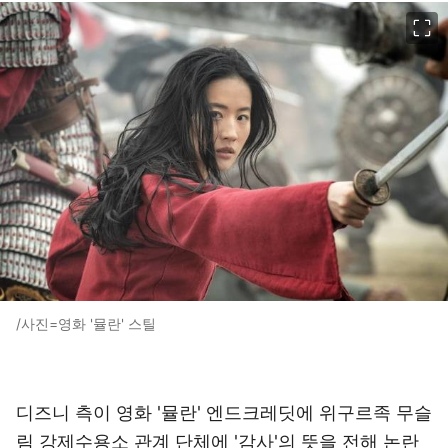
이미지 크게 보기
/사진=영화 '뮬란' 스틸
디즈니 측이 영화 '뮬란' 엔드크레딧에 위구르족 무슬
림 강제수용소 관계 단체에 '감사'의 뜻을 전해 논란