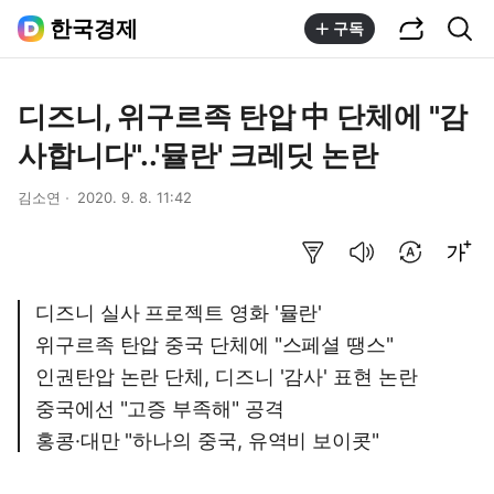
공유하기
통합검색
한국경제
구독
디즈니, 위구르족 탄압 中 단체에 "감
사합니다"..'뮬란' 크레딧 논란
김소연
2020. 9. 8. 11:42
요약보기
음성으로 듣기
번역 설정
글씨크기 조절하기
디즈니 실사 프로젝트 영화 '뮬란'
위구르족 탄압 중국 단체에 "스페셜 땡스"
인권탄압 논란 단체, 디즈니 '감사' 표현 논란
중국에선 "고증 부족해" 공격
홍콩·대만 "하나의 중국, 유역비 보이콧"