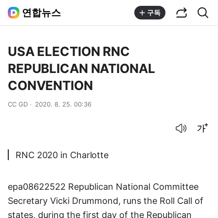
공유하기
통합검색
연합뉴스
구독
USA ELECTION RNC
REPUBLICAN NATIONAL
CONVENTION
CC GD
2020. 8. 25. 00:36
음성으로 듣기
글씨크기 조절하기
RNC 2020 in Charlotte
epa08622522 Republican National Committee
Secretary Vicki Drummond, runs the Roll Call of
states, during the first day of the Republican