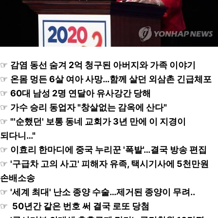
☞
감염 동선 숨겨 2억 청구된 아버지와 가족 이야기
☞
온몸 멍든 6살 여아 사망…함께 살던 외삼촌 긴급체포
☞
60대 남성 2명 연달아 유사강간 당해
☞
가수 승리 동업자 "창살없는 감옥에 산다"
☞
"'순했던' 보통 동네 교회가 3년 만에 이 지경이
되다니…"
☞
이효리 한마디에 중국 누리꾼 '폭발'…결국 방송 편집
☞
'구급차 고의 사고' 피해자 유족, 택시기사에 5천만원
손배소송
☞
'세계 최대' 난소 종양 수술…제거된 종양이 무려..
☞
50년간 같은 번호 써 결국 로또 당첨