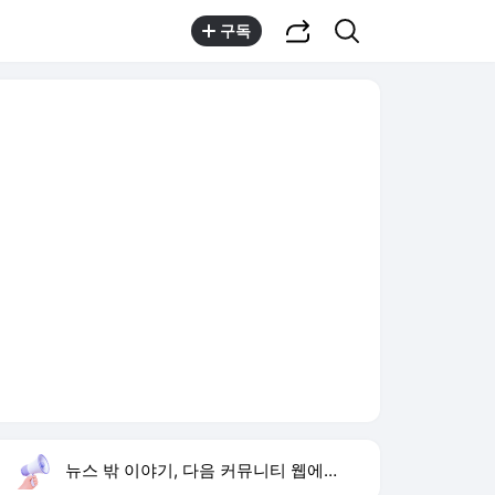
공유하기
검색
구독
뉴스 밖 이야기, 다음 커뮤니티 웹에서 보기
실시간 트렌드
오늘 12:40 기준
툴팁보기
1
반민정 9월 결혼
,유지
3
선재스님
,하락
4
휴젤 상반기 역대 최대 실적
,신규
5
가수 정삼
,신규