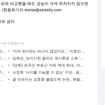
자주포와 비교했을 때도 성능이 크게 뒤처지지 않으면
한동희기자 dwise@sedaily.com
배포 금지.
론사로 이동합니다.
'확진' 주옥순, 병원서 유튜브 방송 '대한민국 좋은 나라…약 먹고 잘 낫고 있어'
'아직 린다G는 떠나지 않았어요…' 이효리 파격 섹시 콘셉트 화보 공개
'의원 세 번' 김문수, '갑질 논란'에 '경찰이 위치추적…어용 언론의 적반하장'
김희선, 보이시한 컬러도 섹시美로 소화 '완벽하다 이 미모'
'나는 코로나19 확진자' 방배역서 마스크 벗고 난동부린 중년남성
[단독] 외국인 부동산 거래 역대 최대…마포·종로까지 영역 넓혀
웃으며 구급차 탄 전광훈 입장문 '정부, 무한대 검사로 확진자 늘려…직권남용'
서정희 '나이를 가늠할 수 없는' 미모…핑크도 호피도 '완벽 소화'
되면 억울해'…침 뱉고 보건소 직원 껴안은 사랑제일교회 교인 부부
끝 안보이는 김호중 불법도박 논란…팬들은 '김호중 응원해'