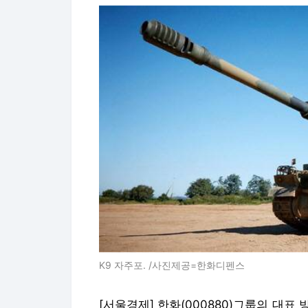
K9 자주포. /사진제공=한화디펜스
[서울경제]
한화(000880)
그룹의 대표 