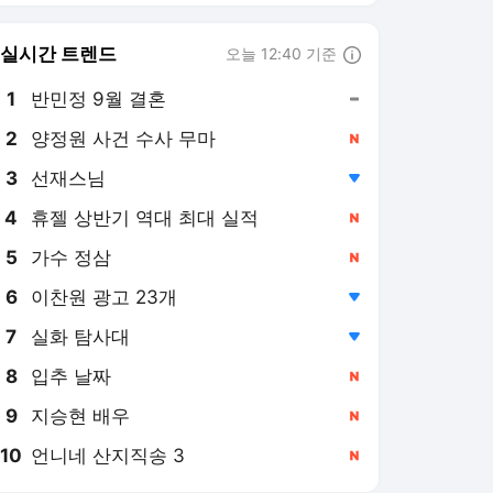
6
이찬원 광고 23개
,하락
7
실화 탐사대
,하락
8
입추 날짜
,신규
9
지승현 배우
,신규
10
언니네 산지직송 3
,신규
서울경제 랭킹 뉴스
최근 3시간 집계 결과입니다.
많이 본 뉴스
탐독한 뉴스
1
“추석 전 모든 시민에 1
인당 35만원 지급”…민
생지원금 소식에 들썩이
13시간 전
는 ‘이곳’