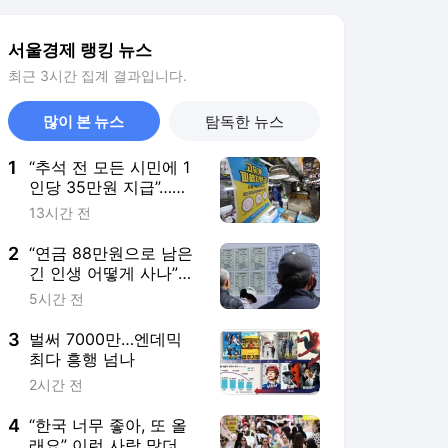
2
“연금 88만원으로 남은
긴 인생 어떻게 사나”…
73세까지 일하겠다는
5시간 전
노인들
3
벌써 7000만…엔데믹
최다 흥행 넘나
2시간 전
4
“한국 너무 좋아, 또 올
래요” 이런 사람 많더
니…외국인 관광객
23시간 전
4000만 시대로
5
“미국 전력이 모자란다”
한 마디에 K전력주 주
목…AI 데이터센터 전력
4시간 전
수요 ‘5배 폭증’
서비스 바로가기
뉴스
연예
스포츠
뉴스 홈
기후/환경
사회