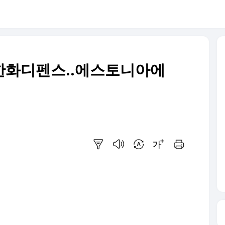
 한화디펜스..에스토니아에
요약보기
음성으로 듣기
번역 설정
글씨크기 조절하기
인쇄하기