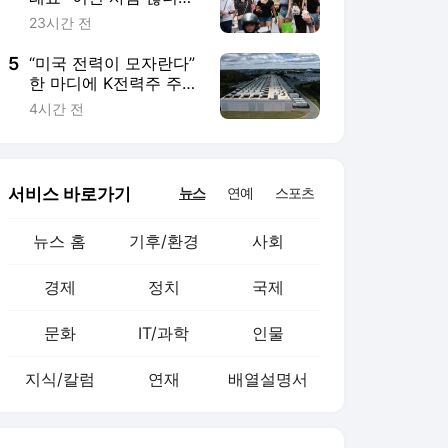
경제
정치
국제
문화
IT/과학
인물
지식/칼럼
연재
배열설명서