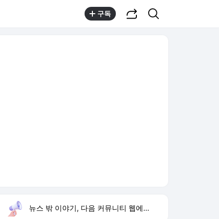
공유하기
검색
구독
뉴스 밖 이야기, 다음 커뮤니티 웹에서 보기
실시간 트렌드
오늘 15:22 기준
툴팁보기
1
에스파 고척돔 입성
,유지
3
1236회 로또 당첨 번호
,하락
4
그것이알고싶다
,하락
5
황기순 필리핀 원정도박
,신규
6
심신 딸 키오프 벨 작곡
,신규
7
허성범 열애 고백
,신규