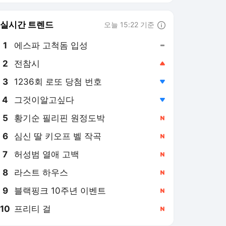
8
라스트 하우스
,신규
9
블랙핑크 10주년 이벤트
,신규
10
프리티 걸
,신규
정책브리핑
PICK
2026하반기 업무보고
사실은 이렇습니다
폭염 대응
하반기 달라지는 정책
세종시 행정수도 기능 완성
등 국토대전환 8대 과제 이
달 중 발표
2일 전
세계 이끄는 인재로 높은
문화의 힘으로 '대체불가