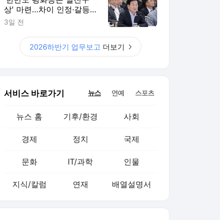
문화
IT/과학
인물
지식/칼럼
연재
배열설명서