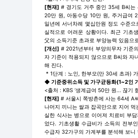
[현재]
# 경기도 거주 중인 35세 B씨는
20만 원, 아동수당 10만 원, 주거급여
일년에 서너차례 몇십만원 정도 수준으로
실적으로 어려운 상황이다. 최근 기초
父의 소득기준 초과로 부양능력 있음으로
[개선]
# 2021년부터 부양의무자 기준
자 기준이 적용되지 않으므로 B씨와 자
해 진다.
* 1단계 : 노인, 한부모(만 30세 초과) 
◆ 기준중위소득 및 가구균등화(1~2인 
<출처 : KBS ‘생계급여 50만 원... 끊기 힘
[현재]
# 서울시 쪽방촌에 사는 64세 
나머지 끼니는 쌀과 잡곡만으로 지어 먹는다
실한 식사는 병으로 이어져 치료비 부담까
었다. 기초생활 수급비가 소득의 전부인
수급자 32가구의 가계부를 분석해 보니 