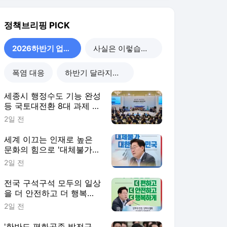
대한민국'
2일 전
전국 구석구석 모두의 일상
을 더 안전하고 더 행복하
게
2일 전
'한반도 평화공존 발전구
상' 마련…차이 인정·갈등
평화적 해결
3일 전
2026하반기 업무보고
더보기
서비스 바로가기
뉴스
연예
스포츠
뉴스 홈
기후/환경
사회
경제
정치
국제