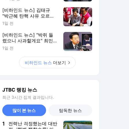
[비하인드 뉴스] 김태규
"박근혜 탄핵 사유 모르는
사람 많아" 박 어게인?
1일 전
[비하인드 뉴스] "박쥐 들
렸으니 사과할게요" 최민
희, 논란에 다시 사과
1일 전
비하인드 뉴스
더보기
JTBC 랭킹 뉴스
최근 3시간 집계 결과입니다.
많이 본 뉴스
탐독한 뉴스
1
전력난 걱정했는데 대반