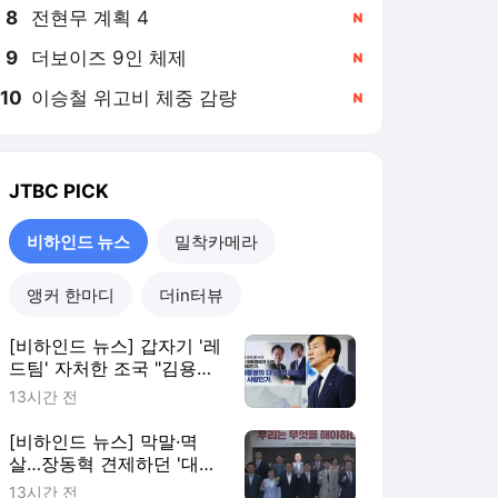
8
전현무 계획 4
,신규
9
더보이즈 9인 체제
,신규
10
이승철 위고비 체중 감량
,신규
JTBC
PICK
비하인드 뉴스
밀착카메라
앵커 한마디
더in터뷰
[비하인드 뉴스] 갑자기 '레
드팀' 자처한 조국 "김용범
책임 물어야"
13시간 전
[비하인드 뉴스] 막말·멱
살…장동혁 견제하던 '대안
과미래' 자멸하나
13시간 전