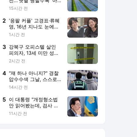
전…'햇볕 쨍할수록' 아
이러니
15시간 전
2
'응팔 커플' 고경표·류혜
영, 16년 지나도 눈에서
꿀 뚝뚝
1시간 전
3
강북구 오피스텔 살인
피의자, 13세 미만 성폭
력 15차례…전자발찌 부
2시간 전
착 전력
4
"쟤 하나 아니지?" 경찰
압수수색 그날, 스스로
목숨 끊은 10대
14시간 전
5
이 대통령 "개정형소법
안 읽어봤는데, 검사 수
사 안된다고 돼 있나"
11시간 전