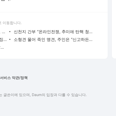
로 이동합니다.
최장 장마 예고.."8월 중순까지" 기상청도 전망 바꿔
신천지 간부 "온라인전쟁, 추미애 탄핵 청원 동의하라"
빵값 비싸더라니..통행세 걷은 SPC에 과징금 647억
소형견 물어 죽인 맹견, 주인은 "신고하든지 말든지"
성폭력 호소 후 숨진 남학생..학교는 대답이 없었다
서비스 약관/정책
 글쓴이에 있으며, Daum의 입장과 다를 수 있습니다.