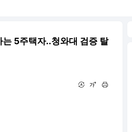
는 5주택자..청와대 검증 탈
번역 설정
글씨크기 조절하기
인쇄하기