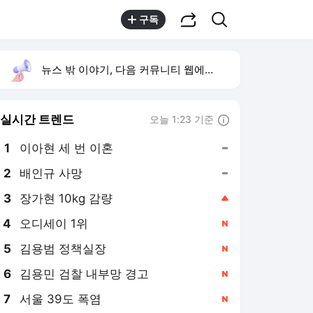
공유하기
검색
구독
뉴스 밖 이야기, 다음 커뮤니티 웹에서 보기
실시간 트렌드
오늘 1:23 기준
툴팁보기
1
이아현 세 번 이혼
,유지
2
배인규 사망
,유지
3
장가현 10kg 감량
,상승
4
오디세이 1위
,신규
5
김용범 정책실장
,신규
6
김용민 검찰 내부망 경고
,신규
7
서울 39도 폭염
,신규