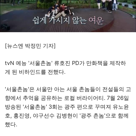
[뉴스엔 박정민 기자]
tvN 예능 '서울촌놈' 류호진 PD가 만화책을 제작하
게 된 비하인드를 전했다.
'서울촌놈'은 서울만 아는 서울 촌놈들이 전설들의 고
향에서 추억을 공유하는 로컬 버라이어티. 7월 26일
방송된 '서울촌놈' 3회는 광주 편으로 꾸며져 유노윤
호, 홍진영, 야구선수 김병현이 '광주 촌놈'으로 함께
했다.