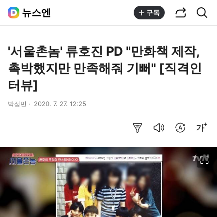
공유하기
통합검색
뉴스엔
구독
'서울촌놈' 류호진 PD "만화책 제작,
촉박했지만 만족해줘 기뻐" [직격인
터뷰]
박정민
2020. 7. 27. 12:25
요약보기
음성으로 듣기
번역 설정
글씨크기 조절하기
이미지 크게 보기