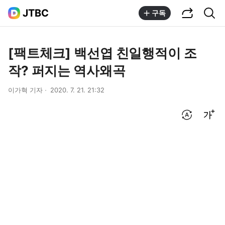
공유하기
통합검색
JTBC
구독
[팩트체크] 백선엽 친일행적이 조
작? 퍼지는 역사왜곡
이가혁 기자
2020. 7. 21. 21:32
번역 설정
글씨크기 조절하기