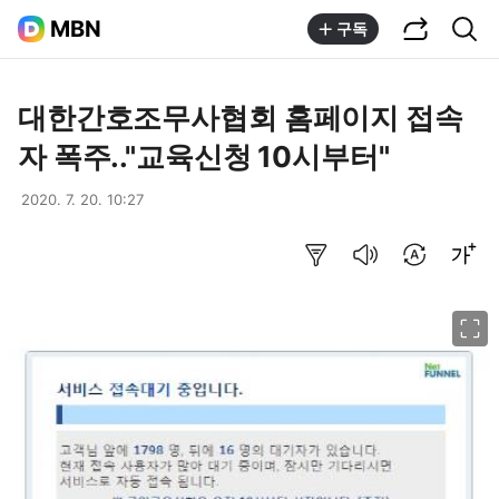
공유하기
통합검색
MBN
구독
대한간호조무사협회 홈페이지 접속
자 폭주.."교육신청 10시부터"
2020. 7. 20. 10:27
요약보기
음성으로 듣기
번역 설정
글씨크기 조절하기
이미지 크게 보기