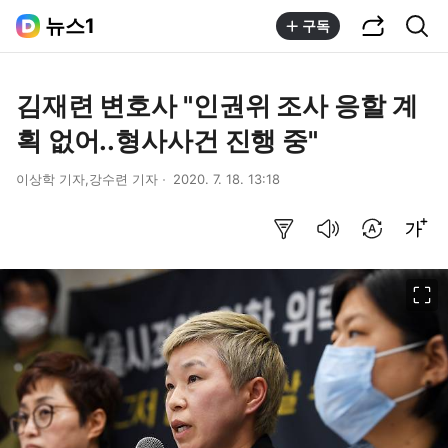
공유하기
통합검색
뉴스1
구독
김재련 변호사 "인권위 조사 응할 계
획 없어..형사사건 진행 중"
이상학 기자,강수련 기자
2020. 7. 18. 13:18
요약보기
음성으로 듣기
번역 설정
글씨크기 조절하기
이미지 크게 보기