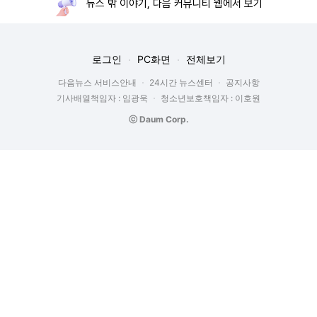
뉴스 밖 이야기, 다음 커뮤니티 웹에서 보기
로그인
PC화면
전체보기
다음뉴스 서비스안내
24시간 뉴스센터
공지사항
기사배열책임자 : 임광욱
청소년보호책임자 : 이호원
ⓒ Daum Corp.