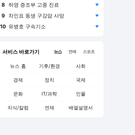
8
하영 증조부 고종 진료
,하락
9
차인표 동생 구강암 사망
,하락
10
유병호 구속기소
,하락
서비스 바로가기
뉴스
연예
스포츠
뉴스 홈
기후/환경
사회
경제
정치
국제
문화
IT/과학
인물
지식/칼럼
연재
배열설명서