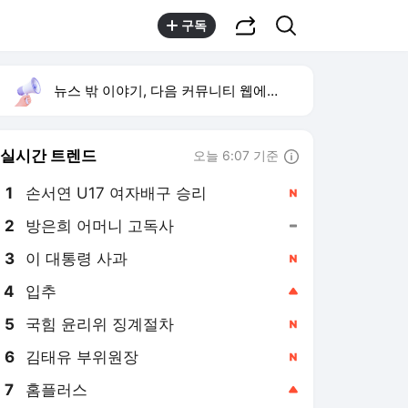
공유하기
검색
구독
뉴스 밖 이야기, 다음 커뮤니티 웹에서 보기
실시간 트렌드
오늘 6:07 기준
툴팁보기
1
손서연 U17 여자배구 승리
,신규
2
방은희 어머니 고독사
,유지
3
이 대통령 사과
,신규
4
입추
,상승
5
국힘 윤리위 징계절차
,신규
6
김태유 부위원장
,신규
7
홈플러스
,상승