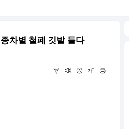
인종차별 철폐 깃발 들다
요약보기
음성으로 듣기
번역 설정
글씨크기 조절하기
인쇄하기