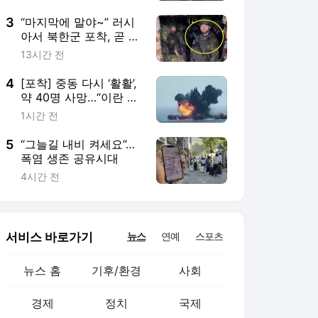
서비스 바로가기
뉴스
연예
스포츠
뉴스 홈
기후/환경
사회
경제
정치
국제
문화
IT/과학
인물
지식/칼럼
연재
배열설명서