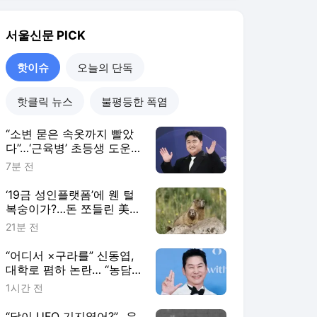
다
“어디서 ×구라를” 신동엽,
대학로 폄하 논란… “농담
치우쳐 가벼운 언행” 사과
1시간 전
“달이 UFO 기지였어?”…우
크라 연구진 ‘정체불명 물
체 20여개’ 발견, 뭐길래
12시간 전
핫이슈
더보기
서울신문 랭킹 뉴스
최근 3시간 집계 결과입니다.
많이 본 뉴스
탐독한 뉴스
1
한강 수영장 핑크 원피