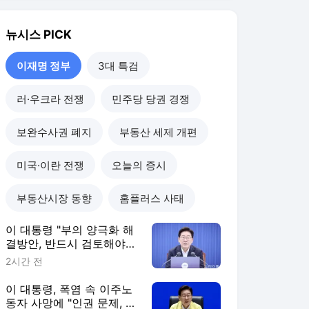
이 대통령 "부의 양극화 해
결방안, 반드시 검토해야
하지만 까다로운 일"
2시간 전
이 대통령, 폭염 속 이주노
동자 사망에 "인권 문제, 韓
이미지·경제에도 악영향"
5시간 전
이 대통령 "폭염 대응 인프
라 개선 내년 예산안에 반
영…청년 대책 속도 높여
5시간 전
야"(종합)
이 대통령 "여론 조작 위한
가짜·조작정보 유포 행위
엄정 대응해주길"
6시간 전
이재명 정부
더보기