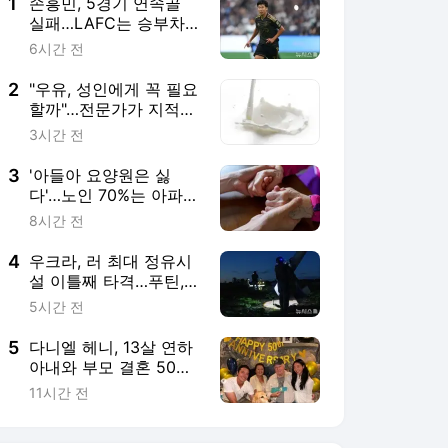
5
다니엘 헤니, 13살 연하
아내와 부모 결혼 50주
년 축하
11시간 전
서비스 바로가기
뉴스
연예
스포츠
뉴스 홈
기후/환경
사회
경제
정치
국제
문화
IT/과학
인물
지식/칼럼
연재
배열설명서