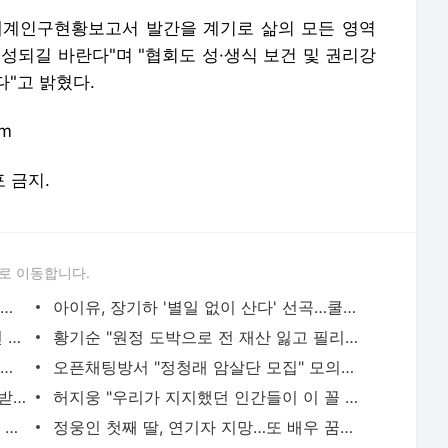
포 금지.
로 이동합니다.
이승기 측 "차가원 전세금 미반환은 고도의 사기 수법…엄벌 원해"
아이유, 장기하 '별일 없이 산다' 선곡…쿨한 일상 공개
효린 "절친에게 남친 빼앗겨…지금이라면 가만 안 있어"
황기순 "원정 도박으로 전 재산 잃고 필리핀 도피"
정보석 "황정음 전 남편 서글서글한 인상이었는데…"
오픈채팅방서 "정청래 암살단 모집" 모의한 일당, 불구속 송치
김혜수 "우린 돈 받고 일하는 프리랜서…받는 만큼 해내야"
허지웅 "우리가 지지했던 인간들이 이 꼴 만들었다"…형소법 개정에 격한 반응
차가원 "MC몽에 400억 뜯겨…백현 위해 도박빚 갚아줘"
정웅인 첫째 딸, 연기자 지망…또 배우 꿈꾸는 스타 2세
서비스 약관/정책