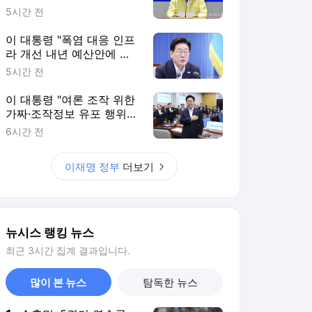
뉴시스 랭킹 뉴스
최근 3시간 집계 결과입니다.
많이 본 뉴스
탐독한 뉴스
1
손흥민, 5경기 연속골
실패…LAFC는 승부차
기 끝 과달라하라 격파
6시간 전
2
"우유, 성인에게 꼭 필요
할까"…전문가가 지적한
‘뜻밖의 진실’
3시간 전
3
'아들아 요양원은 싫
다'…노인 70%는 아파도
집 거주 희망
8시간 전
4
우크라, 러 최대 정유시
설 이틀째 타격…푸틴,
후방 지원 기능 통합
5시간 전