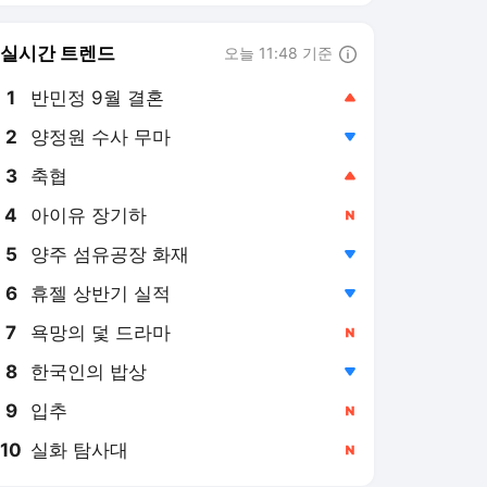
8
한국인의 밥상
,하락
9
입추
,신규
10
실화 탐사대
,신규
뉴시스
PICK
이재명 정부
3대 특검
러·우크라 전쟁
민주당 당권 경쟁
보완수사권 폐지
부동산 세제 개편
미국·이란 전쟁
오늘의 증시
부동산시장 동향
홈플러스 사태