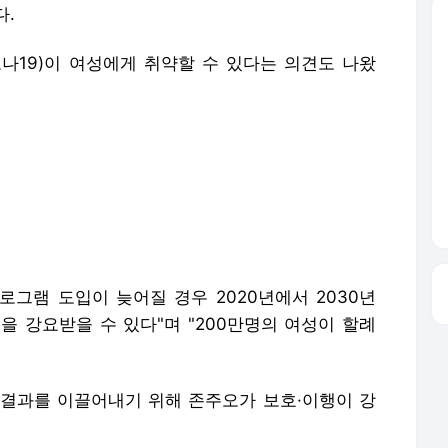
다.
나19)이 여성에게 취약할 수 있다는 의견도 나왔
로그램 도입이 늦어질 경우 2020년에서 2030년
을 강요받을 수 있다"며 "200만명의 여성이 할례
결과를 이끌어내기 위해 존주오가 보호·이행이 강
세계인구현황보고서 발간을 계기로 삶의 모든 영역
성되길 바란다"며 "협회도 성·생식 보건 및 권리강
"고 밝혔다.
om