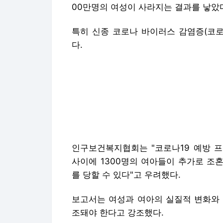
00만명의 여성이 사라지는 결과를 낳았
특히 신종 코로나 바이러스 감염증(코로
다.
인구보건복지협회는 "코로나19 예방 프
사이에 1300명의 여아들이 추가로 조혼
를 당할 수 있다"고 우려했다.
보고서는 여성과 여아의 실질적 변화와 
조돼야 한다고 강조했다.
김창순 인구보건복지협회장은 "2020 
에서 성평등이 보장될 수 있는 환경이 조
화를 위한 글로벌 행동에 적극 동참하겠다
☞공감언론 뉴시스
nowest@newsis.c