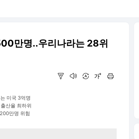
500만명..우리나라는 28위
요약보기
음성으로 듣기
번역 설정
글씨크기 조절하기
인쇄하기
3위는 미국 3억명
합계출산율 최하위
 200만명 위험