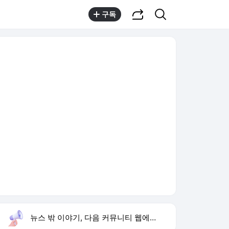
공유하기
검색
구독
뉴스 밖 이야기, 다음 커뮤니티 웹에서 보기
실시간 트렌드
오늘 11:48 기준
툴팁보기
1
반민정 9월 결혼
,상승
2
양정원 수사 무마
,하락
3
축협
,상승
4
아이유 장기하
,신규
5
양주 섬유공장 화재
,하락
6
휴젤 상반기 실적
,하락
7
욕망의 덫 드라마
,신규