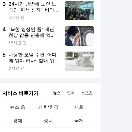
3
24시간 냉방에 노인·노
숙인 ‘피서 성지’···바닥서
음식 먹고 의자서 잠자
7시간 전
고 ‘무질서 골머리’
4
“북한 영상인 줄” 재난
현장 감동 연출에 역풍
맞은 총리…‘재난 이미지
13시간 전
정치’의 함정 [이윤정 기
자의 소소월드]
5
사용한 호텔 수건, 어디
에 둬야 하나···침대 위?
바닥? 수건 걸이? 직원
9시간 전
이 말하는 정답은
서비스 바로가기
뉴스
연예
스포츠
뉴스 홈
기후/환경
사회
경제
정치
국제