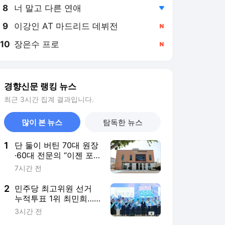
8
너 말고 다른 연애
,하락
9
이강인 AT 마드리드 데뷔전
,신규
10
장은수 프로
,신규
경향신문 랭킹 뉴스
최근 3시간 집계 결과입니다.
많이 본 뉴스
탐독한 뉴스
1
단 둘이 버틴 70대 원장
·60대 전문의 “이젠 포
기”···40년 역사 ‘밀양 유
7시간 전
일’ 분만병원 문 닫는다
2
민주당 최고위원 선거
누적투표 1위 최민희…
현재 스코어 친청 2명,
3시간 전
친명 3명