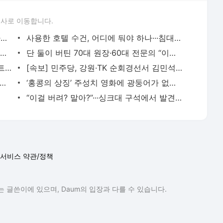
론사로 이동합니다.
갑자기 벌떼가 덮쳤다···보령 계곡서 일가족 등 7명 벌 쏘여 병원 이송
사용한 호텔 수건, 어디에 둬야 하나···침대 위? 바닥? 수건 걸이? 직원이 말하는 정답은
“북한 영상인 줄” 재난 현장 감동 연출에 역풍 맞은 총리…‘재난 이미지 정치’의 함정 [이윤
단 둘이 버틴 70대 원장·60대 전문의 “이젠 포기”···40년 역사 ‘밀양 유일’ 분만병원 문 닫
여수 오동도 앞바다 일가족 태운 모터보트 전복···20대 여성·선장 사망
[속보] 민주당, 강원·TK 순회경선서 김민석 48.5%·정청래 44.4%
서 집 간다” 한산한 캠핑장·“가성비 워터밤” 핫플된 수영장···폭염 속 ‘한강 두 얼
‘홍콩의 상징’ 주성치 영화에 광둥어가 없다···‘쿵푸여자축구’ 보통화 버전만 개봉
“이걸 버려? 말아?”···싱크대 구석에서 발견한 3년 묵은 베이킹소다·과탄산소다 쓸 수 있을
서비스 약관/정책
 글쓴이에 있으며, Daum의 입장과 다를 수 있습니다.