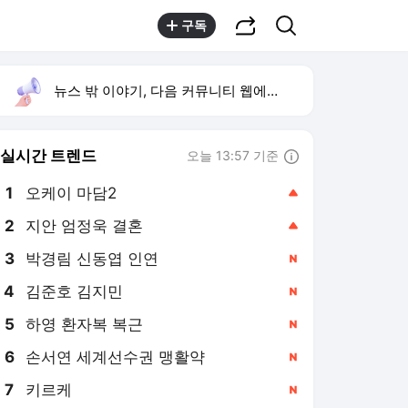
공유하기
검색
구독
뉴스 밖 이야기, 다음 커뮤니티 웹에서 보기
실시간 트렌드
오늘 13:57 기준
툴팁보기
1
오케이 마담2
,상승
2
지안 엄정욱 결혼
,상승
4
김준호 김지민
,신규
5
하영 환자복 복근
,신규
6
손서연 세계선수권 맹활약
,신규
7
키르케
,신규