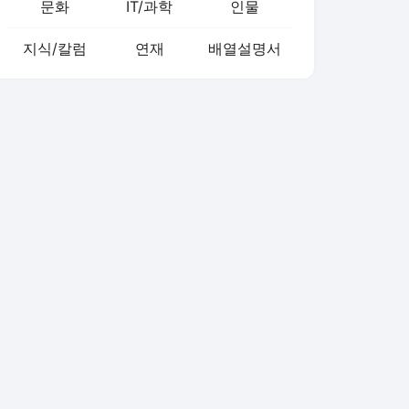
문화
IT/과학
인물
지식/칼럼
연재
배열설명서