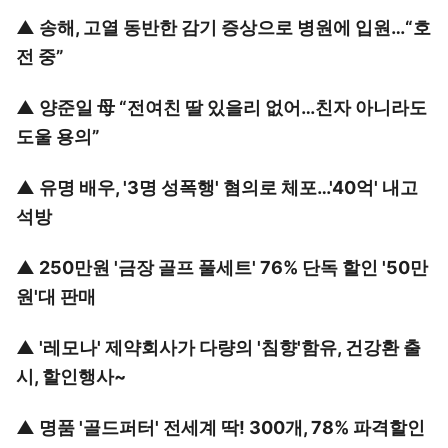
▲
송해, 고열 동반한 감기 증상으로 병원에 입원…“호
전 중”
▲
양준일 母 “전여친 딸 있을리 없어…친자 아니라도
도울 용의”
▲
유명 배우, '3명 성폭행' 혐의로 체포…'40억' 내고
석방
▲
250만원 '금장 골프 풀세트' 76% 단독 할인 '50만
원'대 판매
▲
'레모나' 제약회사가 다량의 '침향'함유, 건강환 출
시, 할인행사~
▲
명품 '골드퍼터' 전세계 딱! 300개, 78% 파격할인