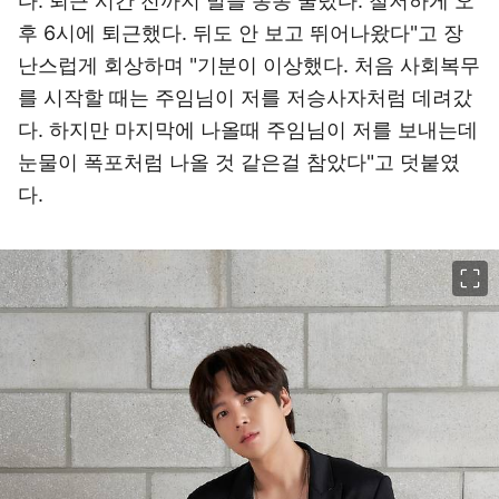
다. 퇴근 시간 전까지 발을 동동 굴렀다. 철저하게 오
후 6시에 퇴근했다. 뒤도 안 보고 뛰어나왔다"고 장
난스럽게 회상하며 "기분이 이상했다. 처음 사회복무
를 시작할 때는 주임님이 저를 저승사자처럼 데려갔
다. 하지만 마지막에 나올때 주임님이 저를 보내는데
눈물이 폭포처럼 나올 것 같은걸 참았다"고 덧붙였
다.
이미지 크게 보기