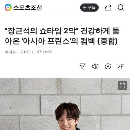
공유하기
통합검색
스포츠조선
구독
"장근석의 쇼타임 2막" 건강하게 돌
아온 '아시아 프린스'의 컴백 (종합)
이지현
2020. 6. 27. 14:50
요약보기
음성으로 듣기
번역 설정
글씨크기 조절하기
이미지 크게 보기