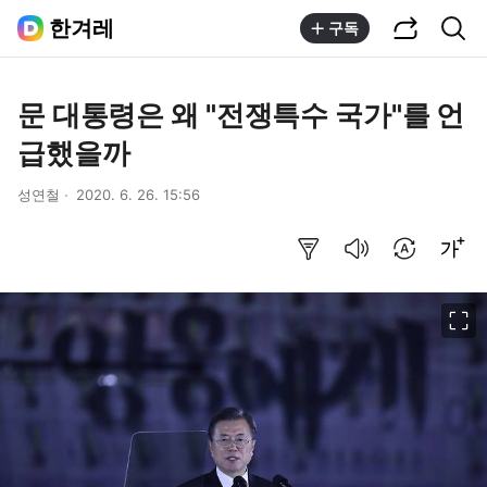
공유하기
통합검색
한겨레
구독
문 대통령은 왜 "전쟁특수 국가"를 언
급했을까
성연철
2020. 6. 26. 15:56
요약보기
음성으로 듣기
번역 설정
글씨크기 조절하기
이미지 크게 보기