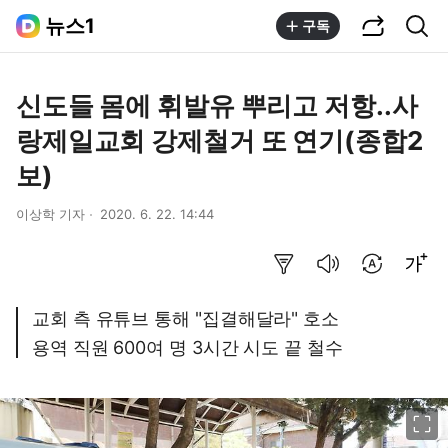
공유하기
통합검색
뉴스1
구독
신도들 몸에 휘발유 뿌리고 저항..사
랑제일교회 강제철거 또 연기(종합2
보)
이상학 기자
2020. 6. 22. 14:44
요약보기
음성으로 듣기
번역 설정
글씨크기 조절하기
교회 측 유튜브 통해 "집결해달라" 호소
용역 직원 600여 명 3시간 시도 끝 철수
이미지 크게 보기