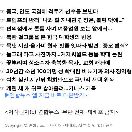
☞
중국, 인도 국경에 격투기 선수들 보낸다
☞
트럼프의 반격 "나와 잘 지내던 김정은, 볼턴 탓에…"
☞
편의점에서 콘돔 사며 여종업원 보는 앞에서...
☞
북한 걸그룹을 본 한국 대학생의 반응
☞
목맨 시신·올가미 형태 밧줄 잇따라 발견…증오 범죄?
☞
돌고래 타고 사진까지…거제씨월드 동물 학대 논란
☞
꽃뿌리며 성소수자 축복한 목사…교회 재판에
☞
20년간 소년 100여명 성 학대한 비뇨기과 의사 징역형
☞
여친 실신 시킨뒤 착화탄으로 극단적 선택 위장
☞
계란 세 개 위로 쌓아올려...기네스 기록
▶연합뉴스 앱 지금 바로 다운받기~
<저작권자(c) 연합뉴스, 무단 전재-재배포 금지>
Copyright © 연합뉴스. 무단전재 -재배포, AI 학습 및 활용 금지