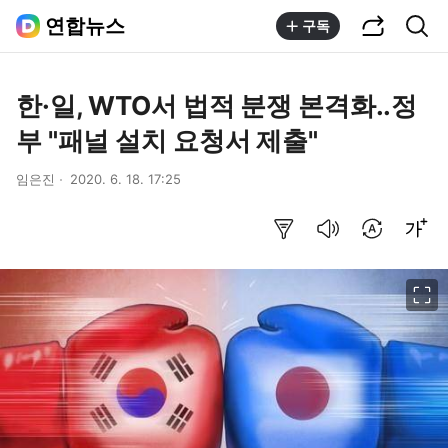
공유하기
통합검색
연합뉴스
구독
한·일, WTO서 법적 분쟁 본격화..정
부 "패널 설치 요청서 제출"
임은진
2020. 6. 18. 17:25
요약보기
음성으로 듣기
번역 설정
글씨크기 조절하기
이미지 크게 보기