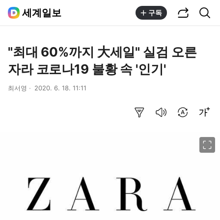
공유하기
통합검색
세계일보
구독
"최대 60%까지 大세일" 실검 오른
자라 코로나19 불황 속 '인기'
최서영
2020. 6. 18. 11:11
요약보기
음성으로 듣기
번역 설정
글씨크기 조절하기
이미지 크게 보기