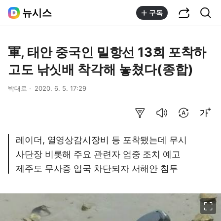
공유하기
통합검색
뉴시스
구독
軍, 태안 중국인 밀항선 13회 포착하
고도 낚싯배 착각해 놓쳤다(종합)
박대로
2020. 6. 5. 17:29
요약보기
음성으로 듣기
번역 설정
글씨크기 조절하기
레이더, 열영상감시장비 등 포착됐는데 무시
사단장 비롯해 주요 관련자 엄중 조치 예고
제주도 무사증 입국 차단되자 서해안 침투
이미지 크게 보기