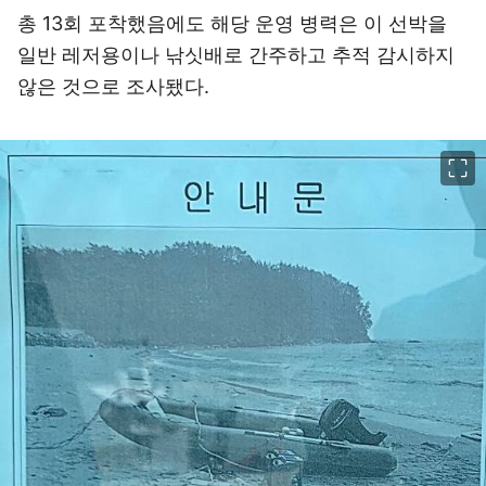
총 13회 포착했음에도 해당 운영 병력은 이 선박을
일반 레저용이나 낚싯배로 간주하고 추적 감시하지
않은 것으로 조사됐다.
이미지 크게 보기