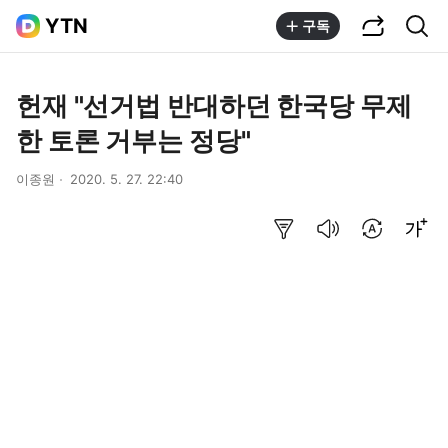
공유하기
통합검색
YTN
구독
헌재 "선거법 반대하던 한국당 무제
한 토론 거부는 정당"
이종원
2020. 5. 27. 22:40
요약보기
음성으로 듣기
번역 설정
글씨크기 조절하기