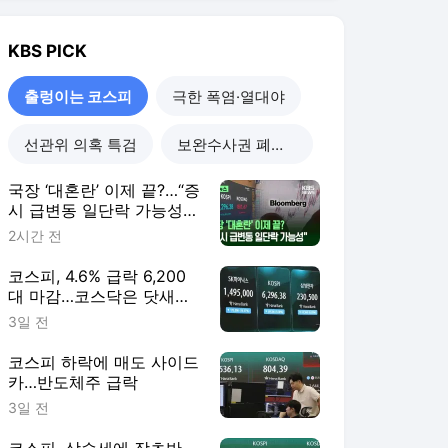
KBS
PICK
출렁이는 코스피
극한 폭염·열대야
선관위 의혹 특검
보완수사권 폐지 진통
국장 ‘대혼란’ 이제 끝?…“증
시 급변동 일단락 가능성”
[지금뉴스]
2시간 전
코스피, 4.6% 급락 6,200
대 마감…코스닥은 닷새째
상승
3일 전
코스피 하락에 매도 사이드
카…반도체주 급락
3일 전
코스피, 상승세에 장초반