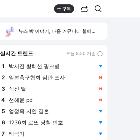
공유하기
검색
구독
뉴스 밖 이야기, 다음 커뮤니티 웹에서 보기
실시간 트렌드
오늘 8:50 기준
툴팁보기
1
박서진 황혜선 핑크빛
,하락
2
일본축구협회 심판 조사
,신규
3
심신 딸
,신규
4
선혜윤 pd
,신규
5
엄정욱 지안 결혼
,하락
6
1236회 로또 당첨 번호
,하락
7
태극기
,하락