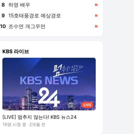
8
하영 배우
,신규
9
15호태풍경로 예상경로
,신규
10
조수연 개그우먼
,신규
KBS 라이브
LIVE
[LIVE] 멈추지 않는다! KBS 뉴스24
16명 시청 중
2개월 전