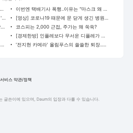
명숙 9억 수수는 검찰과 제가 만든 시나리오"..한만호 육성 공개
이번엔 택배기사 폭행..이유는 "마스크 왜 안 쓰냐"
인천 노래방 집합금지..유아 포함 가족도 '강사발' 확진
[영상] 코로나19 때문에 문 닫게 생긴 병원들..왜?
'제2 코로나 유행'..의료 전문가들이 본 장기전 대비책은?
코스피는 2,000 근접, 주가는 왜 쑥쑥?
[경제한방] 인플레보다 무서운 디플레가 온다
옷 벗고 만취 난동 20대..경찰조사서 "저 자가격리중인데요?"
'전지현 카메라' 올림푸스의 쓸쓸한 퇴장..디카 대신 폰카 시대?
서비스 약관/정책
 글쓴이에 있으며, Daum의 입장과 다를 수 있습니다.