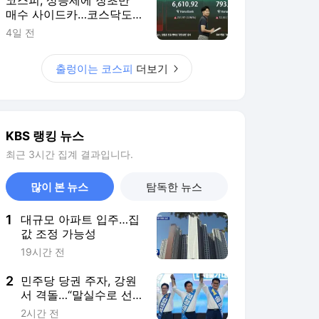
매수 사이드카…코스닥도
나흘째↑
4일 전
출렁이는 코스피
더보기
KBS 랭킹 뉴스
최근 3시간 집계 결과입니다.
많이 본 뉴스
탐독한 뉴스
1
대규모 아파트 입주…집
값 조정 가능성
19시간 전
2
민주당 당권 주자, 강원
서 격돌…“말실수로 선
거 패배”·“당과의 의리
2시간 전