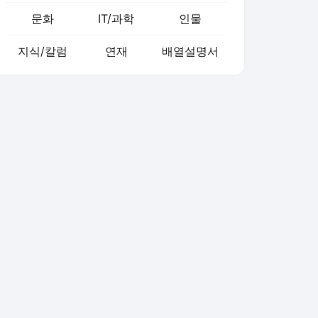
문화
IT/과학
인물
지식/칼럼
연재
배열설명서