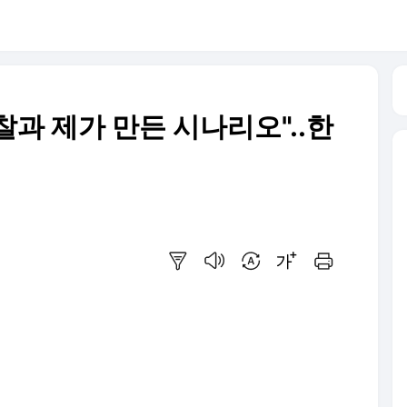
찰과 제가 만든 시나리오"..한
요약보기
음성으로 듣기
번역 설정
글씨크기 조절하기
인쇄하기