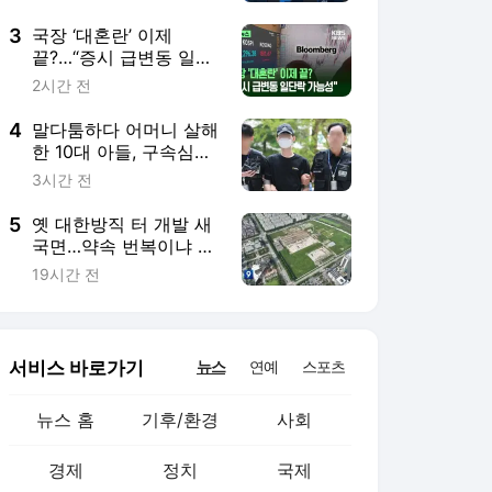
지켰다”
3
국장 ‘대혼란’ 이제
끝?…“증시 급변동 일단
락 가능성” [지금뉴스]
2시간 전
4
말다툼하다 어머니 살해
한 10대 아들, 구속심사
출석…묵묵부답
3시간 전
5
옛 대한방직 터 개발 새
국면…약속 번복이냐 상
황 변화냐
19시간 전
서비스 바로가기
뉴스
연예
스포츠
뉴스 홈
기후/환경
사회
경제
정치
국제