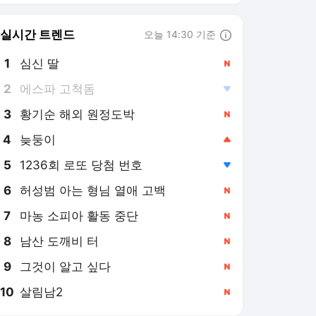
8
남산 도깨비 터
,신규
9
그것이 알고 싶다
,신규
10
살림남2
,신규
KBS 라이브
LIVE
[LIVE] 멈추지 않는다! KBS 뉴스24
17명 시청 중
2개월 전