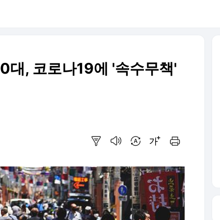
0대, 코로나19에 '속수무책'
요약보기
음성으로 듣기
번역 설정
글씨크기 조절하기
인쇄하기