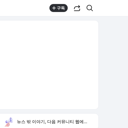
공유하기
검색
구독
뉴스 밖 이야기, 다음 커뮤니티 웹에서 보기
실시간 트렌드
오늘 14:30 기준
툴팁보기
1
심신 딸
,신규
2
에스파 고척돔
,하락
3
황기순 해외 원정도박
,신규
4
늦둥이
,상승
5
1236회 로또 당첨 번호
,하락
6
허성범 아는 형님 열애 고백
,신규
7
마농 소피아 활동 중단
,신규