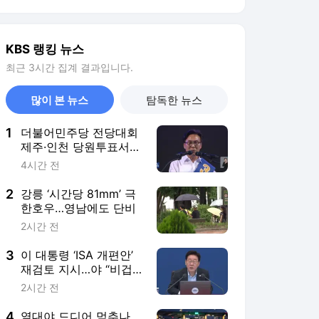
3
이 대통령 ‘ISA 개편안’
재검토 지시…야 “비겁
한 책임 회피”
2시간 전
4
열대야 드디어 멈추나…
다음 주 수요일 아침 19
도?
11시간 전
5
햇빛·바람 좋은데 “발전
기 꺼라”…제주가 보여준
역설 [에너지보고서]
2시간 전
서비스 바로가기
뉴스
연예
스포츠
뉴스 홈
기후/환경
사회
경제
정치
국제