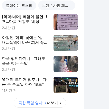
음 주 수요일 아침 19도?
11시간 전
극한 폭염·열대야
더보기
KBS 랭킹 뉴스
최근 3시간 집계 결과입니다.
많이 본 뉴스
탐독한 뉴스
1
더불어민주당 전당대회
제주·인천 당원투표서
김민석 1위
4시간 전
2
강릉 ‘시간당 81mm’ 극
한호우…영남에도 단비
2시간 전