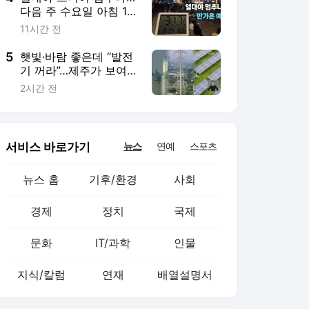
문화
IT/과학
인물
지식/칼럼
연재
배열설명서