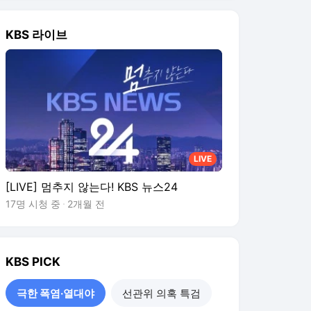
KBS
PICK
극한 폭염·열대야
선관위 의혹 특검
출렁이는 코스피
보완수사권 폐지 진통
[의학:너머] 폭염에 불안 초
조…마음 건강도 ‘비상’
2시간 전
아침엔 ‘야외’ 낮에는 ‘실
내’…폭염이 바꾼 피서 풍속
도
2시간 전
한풀 꺾인다더니…그래도
푹푹 찌는 주말
2시간 전
열대야 드디어 멈추나…다