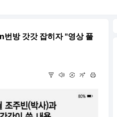
n번방 갓갓 잡히자 "영상 풀
요약보기
음성으로 듣기
번역 설정
글씨크기 조절하기
인쇄하기