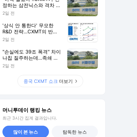
정하는 삼전닉스와 격차 들
여다보니
2일 전
'상식 안 통한다' 무모한
R&D 전략…CXMT의 반도
체 축지법
2일 전
"손실에도 39조 폭격" 차이
나칩 질주하는데…족쇄 찬
'삼전닉스' 탄식
2일 전
중국 CXMT 쇼크
더보기
머니투데이 랭킹 뉴스
최근 3시간 집계 결과입니다.
많이 본 뉴스
탐독한 뉴스