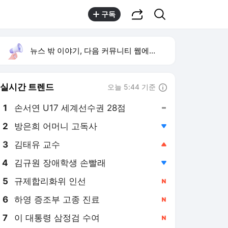
공유하기
검색
구독
뉴스 밖 이야기, 다음 커뮤니티 웹에서 보기
실시간 트렌드
오늘 5:44 기준
툴팁보기
1
손서연 U17 세계선수권 28점
,유지
2
방은희 어머니 고독사
,하락
3
김태유 교수
,상승
4
김규원 장애학생 손빨래
,하락
5
규제합리화위 인선
,신규
6
하영 증조부 고종 진료
,신규
7
이 대통령 삼정검 수여
,신규