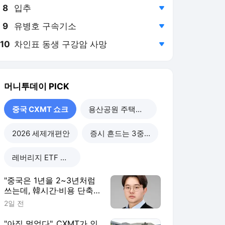
8
입추
,하락
9
유병호 구속기소
,하락
10
차인표 동생 구강암 사망
,하락
머니투데이
PICK
중국 CXMT 쇼크
용산공원 주택공급
2026 세제개편안
증시 흔드는 3중 쏠림
레버리지 ETF 해법은
"중국은 1년을 2~3년처럼
쓰는데, 韓시간·비용 단축
할 정책 시급"
2일 전
"아직 멀었다"..CXMT가 인