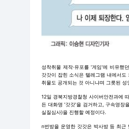
성착취물 제작·유포를 '게임'에 비유했던
갓갓이 잡힌 소식은 텔레그램 내에서도 
취물도 공개되는 것 아니냐며 그릇된 성
12일 경북지방경찰청 사이버안전과에 따
든 대화명 '갓갓'을 검거하고, 구속영장
실질심사)을 진행할 예정이다.
n번방을 운영한 갓갓은 박사방 등 최근