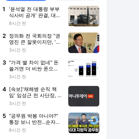
1
'윤석열 전 대통령 부부
식사비 공개' 판결, 대법
파기환송…"이관 자료"
8시간 전
2
정의화 전 국회의장 "권
영진 큰 잘못이지만, '관
용'이 당을 위한 길"
3시간 전
3
"가격 별 차이 없네" 돈
쓸거면 더 비싼 폰으
로…판매 비중 '역대 최
3시간 전
고'
4
[속보]'채해병 순직 책
임' 임성근 전 사단장, 2
심도 징역 3년
3시간 전
5
"공무원 박봉 아니야?"
통장 보니 반전...순자산
'10억' 30대, 비결은
8시간 전