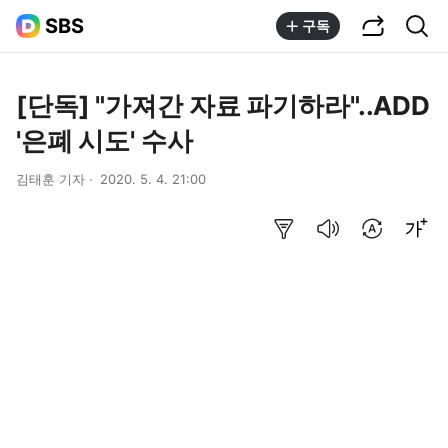
공유하기
통합검색
SBS
구독
[단독] "가져간 자료 파기하라"..ADD
'은폐 시도' 수사
김태훈 기자
2020. 5. 4. 21:00
요약보기
음성으로 듣기
번역 설정
글씨크기 조절하기