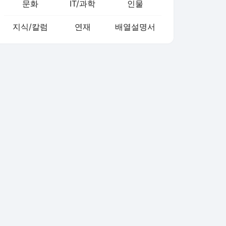
문화
IT/과학
인물
지식/칼럼
연재
배열설명서