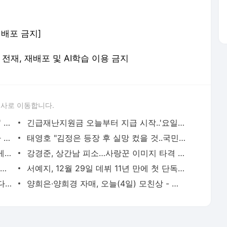
 재배포 금지]
 무단 전재, 재배포 및 AI학습 이용 금지
론사로 이동합니다.
코로나 재유행 대비 '호흡기 전담 클리닉' 지정·운영
긴급재난지원금 오늘부터 지급 시작..'요일제' 적용
신규확진 8명 모두 해외유입..누적확진자 1만801명
태영호 "김정은 등장 후 실망 컸을 것..국민께 사과"
김연자, 평양공연 만찬때 만난 김정일에게 갑자기..
강경준, 상간남 피소…사랑꾼 이미지 타격 [MK픽] - 스타투데이
AI가 실시간으로 가격도 바꾼다…아마존·우버 성공 뒤엔 ‘다이내믹 프라이싱’- 매경ECONOMY
서예지, 12월 29일 데뷔 11년 만에 첫 단독 팬미팅 개최 [공식] - MK스포츠
이찬원, 이태원 참사에 "노래 못해요" 했다가 봉변 당했다 - 스타투데이
양희은·양희경 자매, 오늘(4일) 모친상 - 스타투데이