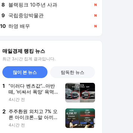
8
블랙핑크 10주년 사과
,신규
9
국립중앙박물관
,신규
10
하영 배우
,신규
매일경제 랭킹 뉴스
최근 3시간 집계 결과입니다.
많이 본 뉴스
탐독한 뉴스
1
“이러다 벤츠값”…아반
떼, ‘비싸서 폭망’ 욕먹었
는데 ‘비쌀수록 대박’
4시간 전
왜? [최기성의 허브車]
2
주주환원 외치고 7% 오
른 마이크론…말 아끼고
17% 깎인 하이닉스
4시간 전