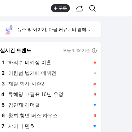
공유하기
검색
구독
뉴스 밖 이야기, 다음 커뮤니티 웹에서 보기
실시간 트렌드
오늘 1:49 기준
툴팁보기
1
하리수 미키정 이혼
,상승
2
이한범 벨기에 데뷔전
,유지
4
류혜영 고경표 16년 우정
,신규
5
김민재 헤더골
,하락
6
황희 청년 버스 하우스
,신규
7
샤이니 민호
,하락