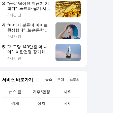
3
“금값 떨어진 지금이 기
회다”…골드바 쌓기 시작
한 한·중 중앙은행 [원자
3시간 전
재로 살아남기]
4
“아버지 불륜녀 아이로
환생했다”…불순문학 보
여주겠단 ‘문학의 미래’
4시간 전
5
“가구당 140만원 더 내
야”…이란전쟁 장기화에
美 국민 세금 ‘눈덩이’
4시간 전
서비스 바로가기
뉴스
연예
스포츠
뉴스 홈
기후/환경
사회
경제
정치
국제