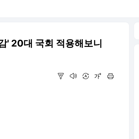
감' 20대 국회 적용해보니
요약보기
음성으로 듣기
번역 설정
글씨크기 조절하기
인쇄하기