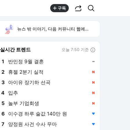
공유하기
검색
구독
뉴스 밖 이야기, 다음 커뮤니티 웹에서 보기
실시간 트렌드
오늘 7:50 기준
툴팁보기
1
반민정 9월 결혼
,유지
2
휴젤 2분기 실적
,신규
4
입추
,신규
5
놀부 기업회생
,신규
6
이수경 하루 술값 140만 원
,하락
7
양정원 사건 수사 무마
,하락