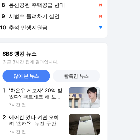
8
용산공원 주택공급 반대
,신규
9
서범수 돌려차기 실언
,신규
10
추석 민생지원금
,하락
SBS 랭킹 뉴스
최근 3시간 집계 결과입니다.
많이 본 뉴스
탐독한 뉴스
1
'차은우 제보자' 20억 받
았다? 팩트체크 해 보니
[사실은]
7시간 전
2
에어컨 껐다 켜면 오히
려 '손해'?…누진 구간
피하려면 [친절한 경제]
7시간 전