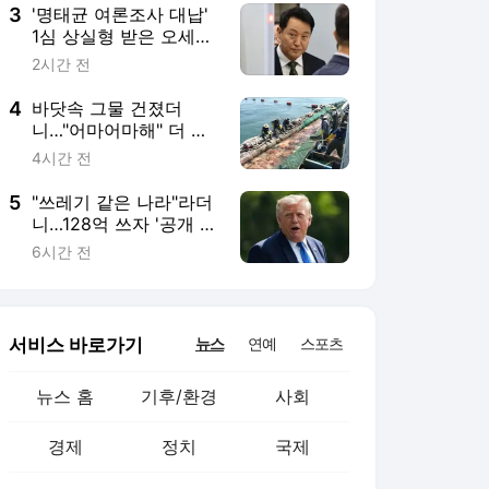
3
'명태균 여론조사 대납'
1심 상실형 받은 오세
훈…항소심 21일 시작
2시간 전
4
바닷속 그물 건졌더
니…"어마어마해" 더 밀
려온다
4시간 전
5
"쓰레기 같은 나라"라더
니…128억 쓰자 '공개 찬
사'
6시간 전
서비스 바로가기
뉴스
연예
스포츠
뉴스 홈
기후/환경
사회
경제
정치
국제