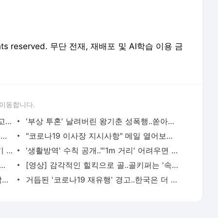
 rights reserved. 무단 전재, 재배포 및 AI학습 이용 금
 이동합니다.
곽민정♥문성곤, 내년 5월 결혼.."접촉사고가 부른 사랑"
'부상 투혼' 날려버린 왕기춘 성폭행..쏟아진 과거 행적
"여성 사진만 올리면.." 또 대리기사 '성희롱 대화방'
"코로나19 이사장 지시사항" 메일 열어보니 '해킹'
"일주일 뒤 수거 대란 우려"..재활용쓰레기 산더미
'생활방역' 수칙 공개.."'1m 거리' 어려우면 꼭 마스크"
' 북한 정보..사망설 흑역사, 어떤 게 있었나
[영상] 감각적인 힐킥으로 골..골키퍼는 '속수무책'
조세호 맞아? 근육질 몸매 공개..3개월 깜짝 운동 효과
거듭된 '코로나19 재유행' 경고..한국은 더 취약?