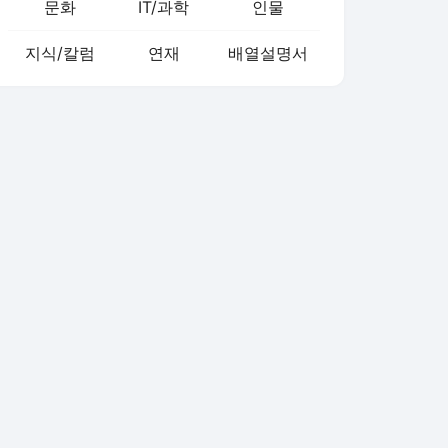
문화
IT/과학
인물
지식/칼럼
연재
배열설명서