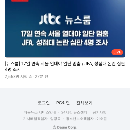
LIVE
[뉴스룸] 17일 연속 서울 열대야 일단 멈춤 / JFA, 성접대 논란 심판
4명 조사
2,553명 시청 중
27분 전
로그인
PC화면
전체보기
다음뉴스 서비스안내
24시간 뉴스센터
공지사항
기사배열책임자 : 임광욱
청소년보호책임자 : 이호원
ⓒ Daum Corp.