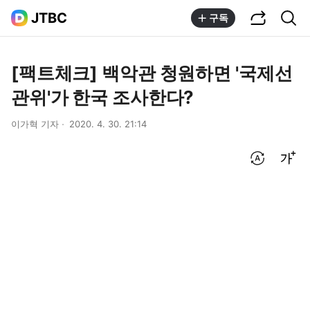
공유하기
통합검색
JTBC
구독
[팩트체크] 백악관 청원하면 '국제선
관위'가 한국 조사한다?
이가혁 기자
2020. 4. 30. 21:14
번역 설정
글씨크기 조절하기