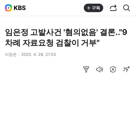
공유하기
통합검색
KBS
구독
임은정 고발사건 '혐의없음' 결론.."9
차례 자료요청 검찰이 거부"
이정은
2020. 4. 28. 21:53
요약보기
음성으로 듣기
번역 설정
글씨크기 조절하기