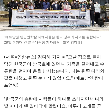
"베트남전 민간인학살 피해자들은 한국 정부의 사과를 원합니다"
28일 청와대 앞 분수대광장 기자회견. [촬영 김다혜]
(서울=연합뉴스) 김다혜 기자 = "그날 집으로 들이
닥친 한국군이 방공호에 있던 내 가족을 끌어내고 수
류탄을 던지며 총을 난사했습니다. 나는 왼쪽 다리와
팔을 다쳤고 왼쪽 눈마저 잃었어요." (베트남인 팜티
프엉씨)
"한국군의 총탄에 사람들이 하나둘 쓰러지면서 나와
딸 아이가 맨 밑바닥에 깔렸어요. 아무리 고개를 곧