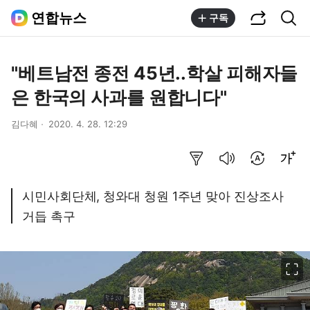
공유하기
통합검색
연합뉴스
구독
"베트남전 종전 45년..학살 피해자들
은 한국의 사과를 원합니다"
김다혜
2020. 4. 28. 12:29
요약보기
음성으로 듣기
번역 설정
글씨크기 조절하기
시민사회단체, 청와대 청원 1주년 맞아 진상조사
거듭 촉구
이미지 크게 보기