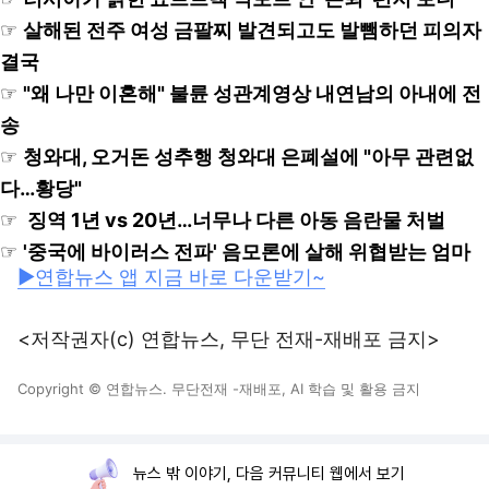
☞
살해된 전주 여성 금팔찌 발견되고도 발뺌하던 피의자
결국
☞
"왜 나만 이혼해" 불륜 성관계영상 내연남의 아내에 전
송
☞
청와대, 오거돈 성추행 청와대 은폐설에 "아무 관련없
다…황당"
☞
징역 1년 vs 20년…너무나 다른 아동 음란물 처벌
☞
'중국에 바이러스 전파' 음모론에 살해 위협받는 엄마
▶연합뉴스 앱 지금 바로 다운받기~
<저작권자(c) 연합뉴스, 무단 전재-재배포 금지>
Copyright © 연합뉴스. 무단전재 -재배포, AI 학습 및 활용 금지
뉴스 밖 이야기, 다음 커뮤니티 웹에서 보기