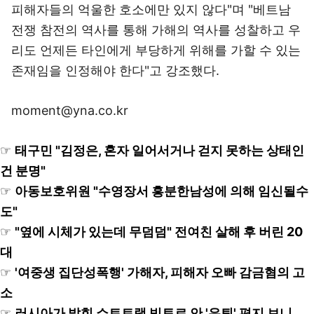
피해자들의 억울한 호소에만 있지 않다"며 "베트남
전쟁 참전의 역사를 통해 가해의 역사를 성찰하고 우
리도 언제든 타인에게 부당하게 위해를 가할 수 있는
존재임을 인정해야 한다"고 강조했다.
moment@yna.co.kr
☞
태구민 "김정은, 혼자 일어서거나 걷지 못하는 상태인
건 분명"
☞
아동보호위원 "수영장서 흥분한남성에 의해 임신될수
도"
☞
"옆에 시체가 있는데 무덤덤" 전여친 살해 후 버린 20
대
☞
'여중생 집단성폭행' 가해자, 피해자 오빠 감금혐의 고
소
☞
러시아가 밝힌 쇼트트랙 빅토르 안 '은퇴' 편지 보니