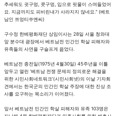
추세워도 귓구멍, 콧구멍, 입으로 핏물이 스며들었어
요. 지금까지도 피비린내가 사라지지 않네요." (베트
남인 쯔엉티쑤옌씨)
구수정 한베평화재단 상임이사는 28일 서울 청와대
앞 분수대 광장에서 베트남전 민간인 학살 피해자와
유족들의 사연을 구슬프게 읊었다.
베트남전 종전일(1975년 4월30일) 45주년을 이틀
앞두고 열린 '베트남 전쟁 문제의 정의로운 해결을
위한 시민사회네트워크'(시민사회넷)의 이날 기자회
견에서는 한국군의 민간인 학살 주장에 대한 진상 조
사를 요구하는 목소리가 이어졌다.
앞서 베트남전 민간인 학살 피해자와 유족 103명은