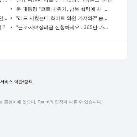
문 대통령 "코로나 위기, 남북 협력에 새 기회"
"조국 전 장관 수사 과정에서 인권침해" 인권위에 추가 진정 제기
"레드 시켰는데 화이트 와인 가져와?" 승무원 폭행한 20대 여성 징역형
'?
"근로·자녀장려금 신청하세요"..365만 가구에 안내문 발송
서비스 약관/정책
 글쓴이에 있으며, Daum의 입장과 다를 수 있습니다.