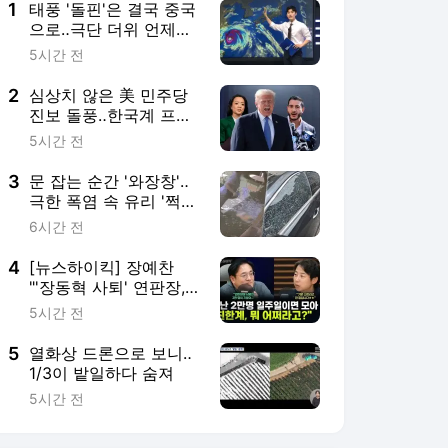
1
태풍 '돌핀'은 결국 중국
으로‥극단 더위 언제까
지?
5시간 전
2
심상치 않은 美 민주당
진보 돌풍‥한국계 프란
체스카 홍이 이어가나
5시간 전
3
문 잡는 순간 '와장창'‥
극한 폭염 속 유리 '쩍
쩍'
6시간 전
4
[뉴스하이킥] 장예찬
"'장동혁 사퇴' 연판장,
친한계 당원 주축… '그
5시간 전
래서 어쩌라고!'"
5
열화상 드론으로 보니‥
1/3이 밭일하다 숨져
5시간 전