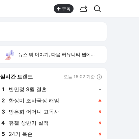
공유하기
검색
구독
뉴스 밖 이야기, 다음 커뮤니티 웹에서 보기
실시간 트렌드
오늘 16:02 기준
툴팁보기
1
반민정 9월 결혼
,유지
2
한상미 조사국장 해임
,상승
3
방은희 어머니 고독사
,신규
4
휴젤 상반기 실적
,신규
5
24기 옥순
,신규