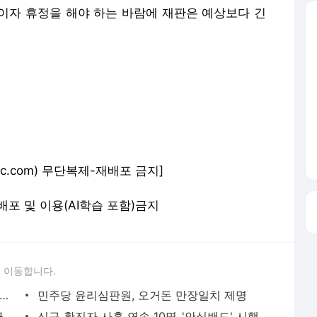
이자 휴정을 해야 하는 바람에 재판은 예상보다 긴
.imbc.com) 무단복제-재배포 금지]
 재배포 및 이용(AI학습 포함)금지
 이동합니다.
대통령 '덕분에 챌린지' 참여.."응원이 의료진에 자부심되길"
민주당 윤리심판원, 오거돈 만장일치 제명
여야, 29일 본회의 개최 합의..재난지원금 추경 처리
신규 확진자 사흘 연속 10명..'안심밴드' 시행