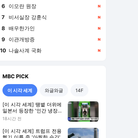
6
이모란 원장
,신규
7
비서실장 강훈식
,신규
8
배우한가인
,신규
9
이관개방증
,신규
10
나솔사계 국화
,신규
MBC
PICK
이 시각 세계
와글와글
14F
[이 시각 세계] 땡볕 더위에
일본서 등장한 '인간 냉장
고'
18시간 전
[이 시각 세계] 트럼프 전용
헬기 이륙 중 '아찔한 순간'