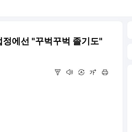
.법정에선 "꾸벅꾸벅 졸기도"
요약보기
음성으로 듣기
번역 설정
글씨크기 조절하기
인쇄하기