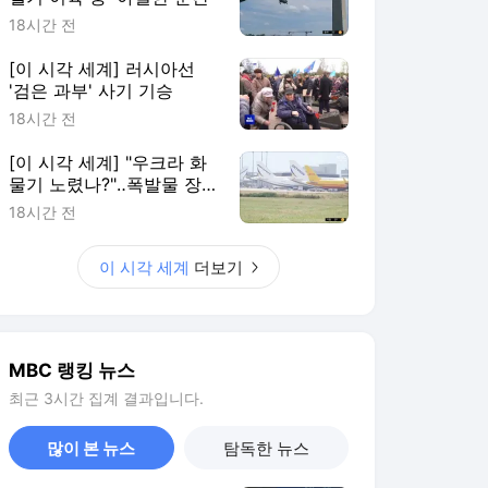
18시간 전
[이 시각 세계] 러시아선
'검은 과부' 사기 기승
18시간 전
[이 시각 세계] "우크라 화
물기 노렸나?"‥폭발물 장
착 드론 발견
18시간 전
이 시각 세계
더보기
MBC 랭킹 뉴스
최근 3시간 집계 결과입니다.
많이 본 뉴스
탐독한 뉴스