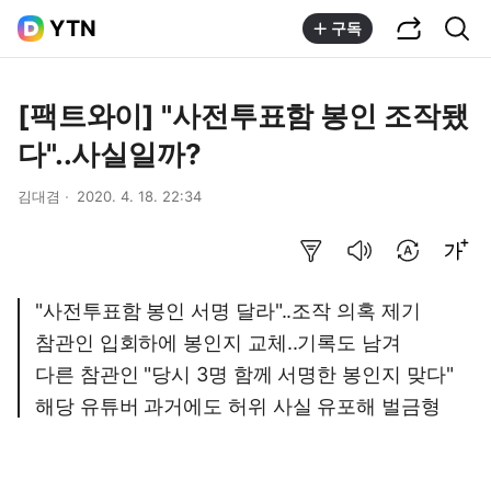
공유하기
통합검색
YTN
구독
[팩트와이] "사전투표함 봉인 조작됐
다"..사실일까?
김대겸
2020. 4. 18. 22:34
요약보기
음성으로 듣기
번역 설정
글씨크기 조절하기
"사전투표함 봉인 서명 달라"..조작 의혹 제기
참관인 입회하에 봉인지 교체..기록도 남겨
다른 참관인 "당시 3명 함께 서명한 봉인지 맞다"
해당 유튜버 과거에도 허위 사실 유포해 벌금형