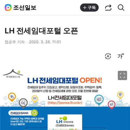
공유하기
통합검색
조선일보
구독
LH 전세임대포털 오픈
정순우 기자
2020. 3. 26. 11:01
번역 설정
글씨크기 조절하기
이미지 크게 보기