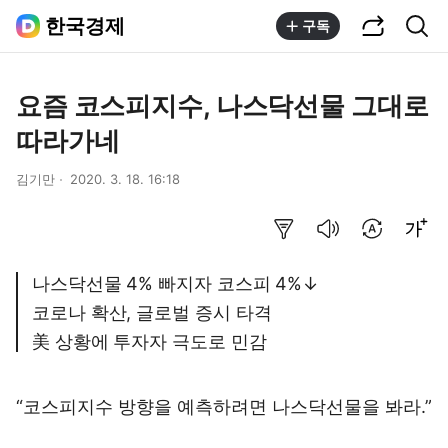
공유하기
통합검색
한국경제
구독
요즘 코스피지수, 나스닥선물 그대로
따라가네
김기만
2020. 3. 18. 16:18
요약보기
음성으로 듣기
번역 설정
글씨크기 조절하기
나스닥선물 4% 빠지자 코스피 4%↓
코로나 확산, 글로벌 증시 타격
美 상황에 투자자 극도로 민감
“코스피지수 방향을 예측하려면 나스닥선물을 봐라.”