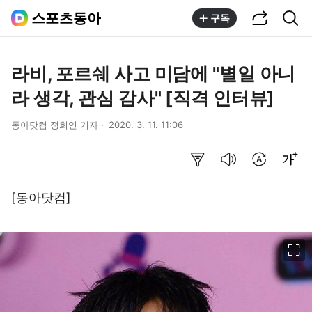
공유하기
통합검색
스포츠동아
구독
라비, 포르쉐 사고 미담에 "별일 아니
라 생각, 관심 감사" [직격 인터뷰]
동아닷컴 정희연 기자
2020. 3. 11. 11:06
요약보기
음성으로 듣기
번역 설정
글씨크기 조절하기
[동아닷컴]
이미지 크게 보기