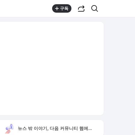
공유하기
검색
구독
뉴스 밖 이야기, 다음 커뮤니티 웹에서 보기
실시간 트렌드
오늘 16:02 기준
툴팁보기
1
반민정 9월 결혼
,유지
2
한상미 조사국장 해임
,상승
3
방은희 어머니 고독사
,신규
4
휴젤 상반기 실적
,신규
5
24기 옥순
,신규