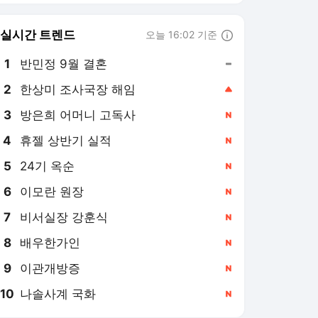
6
이모란 원장
,신규
7
비서실장 강훈식
,신규
8
배우한가인
,신규
9
이관개방증
,신규
10
나솔사계 국화
,신규
텐아시아
PICK
TEN스타필드
370만 돌파지만 실상은 '반
토막'…황정민 사생활 리스
크까지 덮친 '호프' [TEN스
2026. 7. 30.
타필드]
'곡성' 이후 10년, 예매량
40만장 돌파 '호프'…나홍