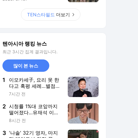
1
이모카세子, 요리 못 한
다고 혹평 세례…별점
2.6점→콘치즈 다 굳어
7시간 전
"버려라"('스레파')
2
시청률 1%대 코앞까지
떨어졌다…유재석 이름
값 무색→3회 연속 하락
8시간 전
세 ('해투')
3
'나솔' 32기 영자, 마지
막 데이트서 감정 폭발
했다…영철과 커플 되지
5시간 전
못한 이유는 ('촌장')
4
'러시아' 출신 일리야, 과
거 日 쉽게 못 갔던 이
유…"귀화하고 가 봤어"
4시간 전
고백 ('비정상수다')
5
벌써 대학생이라니…'박
찬민 딸' 박민하, 아빠
눈매 똑 닮은 '인형 미
9시간 전
모'에 감탄