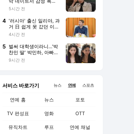
서비스 바로가기
뉴스
연예
스포츠
연예 홈
뉴스
포토
TV 편성표
영화
OTT
뮤직차트
루프
연예 채널