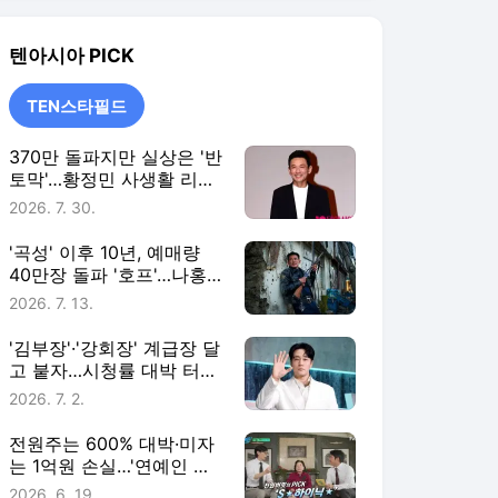
진 신작 향한 기대와 우려
2026. 7. 13.
[TEN스타필드]
'김부장'·'강회장' 계급장 달
고 붙자…시청률 대박 터진
직급 타이틀 [TEN스타필
2026. 7. 2.
드]
전원주는 600% 대박·미자
는 1억원 손실…'연예인 주
식 썰전' 위험한 판타지
2026. 6. 19.
[TEN스타필드]
TEN스타필드
더보기
텐아시아 랭킹 뉴스
최근 3시간 집계 결과입니다.
많이 본 뉴스