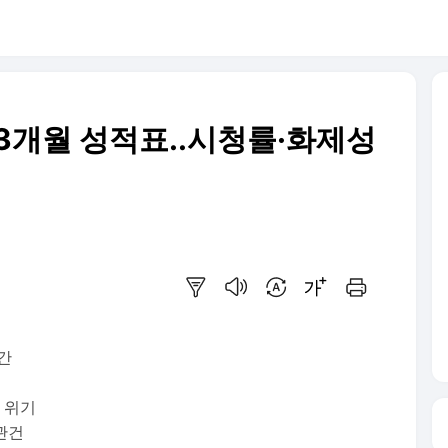
', 3개월 성적표..시청률·화제성
요약보기
음성으로 듣기
번역 설정
글씨크기 조절하기
인쇄하기
시간
 위기
관건