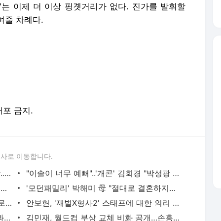
4'는 이제 더 이상 핑곗거리가 없다. 진가를 발휘할
여줄 차례다.
배포 금지.
론사로 이동합니다.
'전참시' 홍현희, 몸무게에 체중계도 고장..최고 시청률 9.3%
"이솔이 너무 예뻐"..'개콘' 김회경 "박성광 여친인 줄 모르고 번호 물어볼 뻔"
'아는형님' 전종서 "내 꿈은 와이프, 결혼 빨리할 것"
'모던패밀리' 박해미 母 "절대로 결혼하지마" 조언
'쇼 음악중심' NCT127, 강렬한 퍼포먼스로 화려한 컴백
안보현, '재벌X형사2' 스태프에 대한 의리 지켰다…"조건 내걸어" 상남자 면모 ('목요일밤') | 텐
이특X김희철, 아이돌 평균 연령 높여 사과하더니…90년대 감성 재해석 ('트기트기 이특') | 텐아시
김민재, 월드컵 부상 교체 비화 공개…손흥민 다음 월드컵 출전 전망도 ('짐종국') | 텐아시아