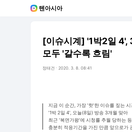
텐아시아
[이슈시계] '1박2일 4
모두 '갈수록 흐림'
정태건
2020. 3. 8. 08:41
지금 이 순간, 가장 '핫'한 이슈를 짚는 
'1박 2일 4', 오늘(8일) 방송 3개월 맞아
최근 '복면가왕'에 시청률 추월 당하는 등
충분히 적응기간을 가진 만큼 앞으로가 