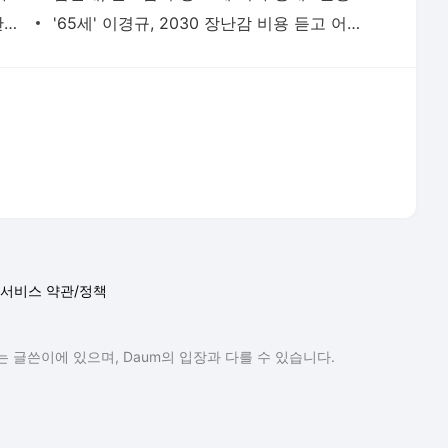
한가인, 번아웃에 "오늘 삶 마감해도 상관없다 생각"…유튜브 시작한 이유 | 텐아시아
'65세' 이경규, 2030 장난감 비용 듣고 어이없어 하더니…결국 빠져든 '왁뿌볼'의 매력 ('갓경규') |
서비스 약관/정책
 글쓴이에 있으며, Daum의 입장과 다를 수 있습니다.