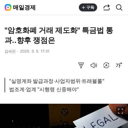
공유하기
통합검색
매일경제
구독
"암호화폐 거래 제도화" 특금법 통
과..향후 쟁점은
김세진
2020. 3. 5. 17:31
요약보기
음성으로 듣기
번역 설정
글씨크기 조절하기
"실명계좌 발급과정∙사업자범위∙트래블룰"
법조계∙업계 "시행령 신중해야"
이미지 크게 보기