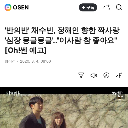
공유하기
통합검색
OSEN
구독
'반의반' 채수빈, 정해인 향한 짝사랑
'심장 몽글몽글'.."이사람 참 좋아요"
[Oh!쎈 예고]
최이정
2020. 3. 4. 08:06
요약보기
음성으로 듣기
번역 설정
글씨크기 조절하기
이미지 크게 보기