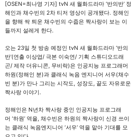
[OSEN=최나영 기자] tvN 새 월화드라마 ‘반의반’ 정
해인과 채수빈의 2차 티저 영상이 공개됐다. 정해인
을 향해 싹 틔운 채수빈의 수줍은 짝사랑이 보는 이
들까지 설레게 한다.
오는 23일 첫 방송 예정인 tvN 새 월화드라마 ‘반의
반’(연출 이상엽/ 극본 이숙연/ 기획 스튜디오드래
곤/ 제작 더유니콘, 무비락)은 인공지능 프로그래머
하원(정해인 분)과 클래식 녹음 엔지니어 서우(채수
빈 분)가 만나 그리는 시작도, 성장도, 끝도 자유로운
짝사랑 이야기.
정해인은 N년차 짝사랑 중인 인공지능 프로그래
머 ‘하원’ 역을, 채수빈은 하원의 짝사랑이 신경 쓰이
는 클래식 녹음엔지니어 ‘서우’ 역을 맡아 기대를 모
으고 있다.