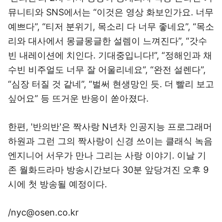
뮤니티와 SNS에서는 “이것은 영상 화보인가요. 너무
예쁘다”, “티저 분위기, 목소리 다 너무 좋네요”, “목소
리와 대사에서 몽글몽글한 설렘이 느껴진다”, “갓수
빈 내레이션에 치인다. 기대중입니다!”, “정해인과 채
수빈 비주얼도 너무 잘 어울리네요”, “완전 설렌다”,
“심장 터질 것 같네”, “벌써 현생망인 듯. 더 빨리 보고
싶어요” 등 뜨거운 반응이 쏟아졌다.
한편, '반의반'은 짝사랑 N년차 인공지능 프로그래머
하원과 그런 그의 짝사랑이 신경 쓰이는 클래식 녹음
엔지니어 서우가 만나 그리는 사랑 이야기. 이날 기
존 월화드라마 방송시간보다 30분 앞당겨진 오후 9
시에 첫 방송될 예정이다.
/nyc@osen.co.kr