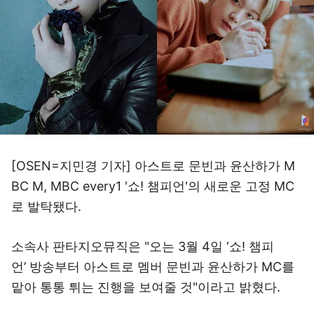
[OSEN=지민경 기자] 아스트로 문빈과 윤산하가 M
BC M, MBC every1 '쇼! 챔피언'의 새로운 고정 MC
로 발탁됐다.
소속사 판타지오뮤직은 "오는 3월 4일 ‘쇼! 챔피
언’ 방송부터 아스트로 멤버 문빈과 윤산하가 MC를
맡아 통통 튀는 진행을 보여줄 것"이라고 밝혔다.