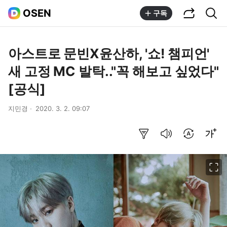
공유하기
통합검색
OSEN
구독
아스트로 문빈X윤산하, '쇼! 챔피언'
새 고정 MC 발탁.."꼭 해보고 싶었다"
[공식]
지민경
2020. 3. 2. 09:07
요약보기
음성으로 듣기
번역 설정
글씨크기 조절하기
이미지 크게 보기