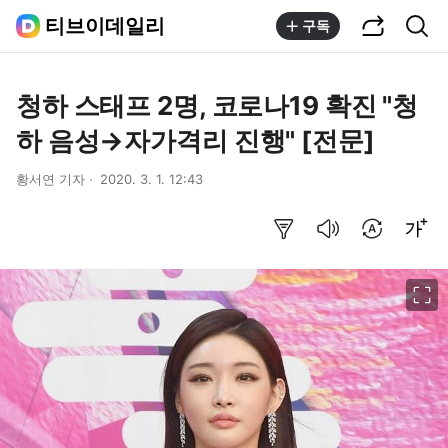
공유하기
통합검색
티브이데일리
구독
청하 스태프 2명, 코로나19 확진 "청
하 음성→자가격리 진행" [전문]
황서연 기자
2020. 3. 1. 12:43
요약보기
음성으로 듣기
번역 설정
글씨크기 조절하기
이미지 크게 보기