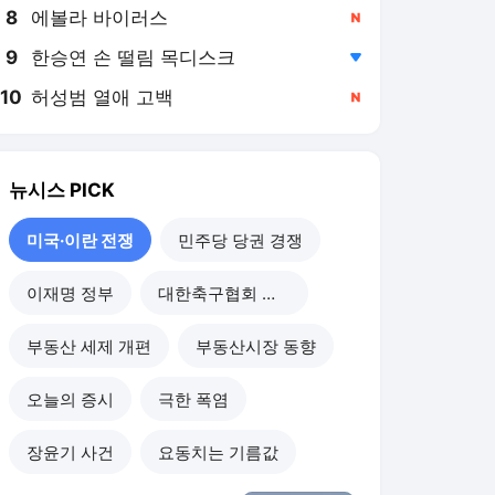
8
에볼라 바이러스
,신규
9
한승연 손 떨림 목디스크
,하락
10
허성범 열애 고백
,신규
뉴시스
PICK
미국·이란 전쟁
민주당 당권 경쟁
이재명 정부
대한축구협회 개혁
부동산 세제 개편
부동산시장 동향
오늘의 증시
극한 폭염
장윤기 사건
요동치는 기름값