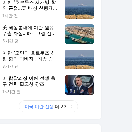
이란 "호르무즈 재개방 합
의 근접…美 배상 선행돼
야"
1시간 전
美 해상봉쇄에 이란 원유
수출 차질…하르그섬 선적
중단
5시간 전
이란 "오만과 호르무즈 해
협 합의 막바지…최종 승인
기다려"
8시간 전
미 합참의장 이란 전쟁 출
구 전략 필요성 강조
15시간 전
미국·이란 전쟁
더보기