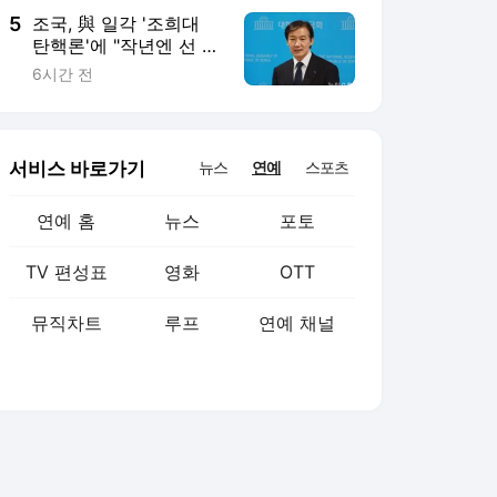
5
조국, 與 일각 '조희대
탄핵론'에 "작년엔 선 긋
더니…할말하않"
6시간 전
서비스 바로가기
뉴스
연예
스포츠
연예 홈
뉴스
포토
TV 편성표
영화
OTT
뮤직차트
루프
연예 채널