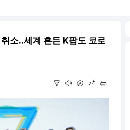
 취소..세계 흔든 K팝도 코로
요약보기
음성으로 듣기
번역 설정
글씨크기 조절하기
인쇄하기