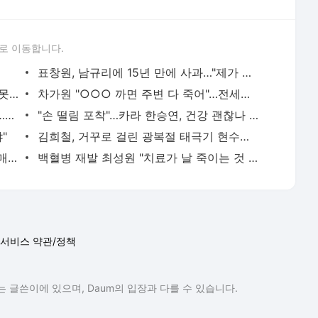
로 이동합니다.
표창원, 남규리에 15년 만에 사과…"제가 틀렸습니다"
하리수 "미키정 보내주고 싶어 이혼…애 못 낳아 미안했다"
차가원 "○○○ 까면 주변 다 죽어"…전세금 미반환 속 녹취 폭로 파장
리센느 메이 "희망 안 보여 팀 떠날 생각…원이 덕에 참아"
"손 떨림 포착"…카라 한승연, 건강 괜찮나 팬들 '걱정'
"
김희철, 거꾸로 걸린 광복절 태극기 현수막에 "X돌았네"
"서장훈, 28억에 산 서초 건물 450억에 매물로"
백혈병 재발 최성원 "치료가 날 죽이는 것 같았다" 눈물
서비스 약관/정책
 글쓴이에 있으며, Daum의 입장과 다를 수 있습니다.