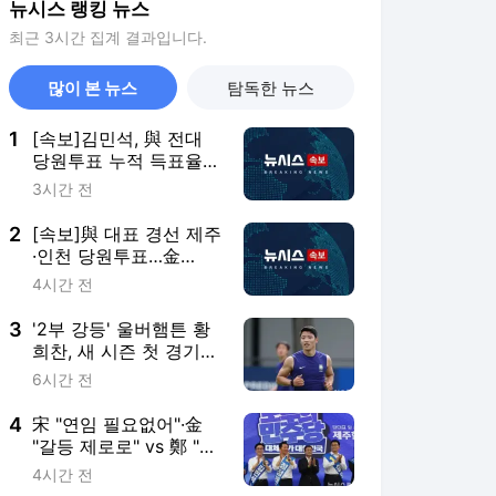
뉴시스 랭킹 뉴스
최근 3시간 집계 결과입니다.
많이 본 뉴스
탐독한 뉴스
1
[속보]김민석, 與 전대
당원투표 누적 득표율
45.42%로 1위… 정청래
3시간 전
44.56%
2
[속보]與 대표 경선 제주
·인천 당원투표…金
47.75%·鄭 42.08%·宋
4시간 전
10.17%
3
'2부 강등' 울버햄튼 황
희찬, 새 시즌 첫 경기서
명단 제외
6시간 전
4
宋 "연임 필요없어"·金
"갈등 제로로" vs 鄭 "진
흙탕 사과해야"(종합)
4시간 전