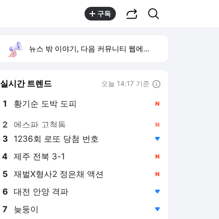
공유하기
검색
구독
뉴스 밖 이야기, 다음 커뮤니티 웹에서 보기
실시간 트렌드
오늘 14:17 기준
툴팁보기
1
황기순 도박 도피
,신규
2
에스파 고척돔
,신규
3
1236회 로또 당첨 번호
,하락
4
제주 전북 3-1
,신규
5
재벌X형사2 정은채 액션
,신규
6
대전 안양 격파
,하락
7
늦둥이
,하락