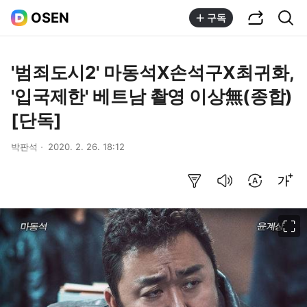
공유하기
통합검색
OSEN
구독
'범죄도시2' 마동석X손석구X최귀화,
'입국제한' 베트남 촬영 이상無(종합)
[단독]
박판석
2020. 2. 26. 18:12
요약보기
음성으로 듣기
번역 설정
글씨크기 조절하기
이미지 크게 보기