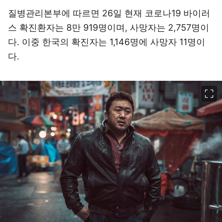
질병관리본부에 따르면 26일 현재 코로나19 바이러
스 확진환자는 8만 919명이며, 사망자는 2,757명이
다. 이중 한국의 확진자는 1,146명에 사망자 11명이
다.
이미지 크게 보기