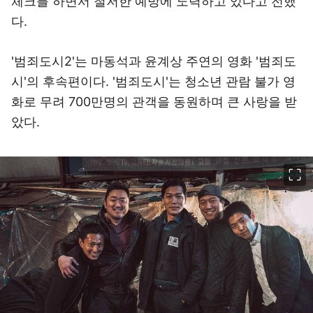
체크를 하면서 철저한 예방에 노력하고 있다고 전했
다.
'범죄도시2'는 마동석과 윤계상 주연의 영화 '범죄도
시'의 후속편이다. '범죄도시'는 청소년 관람 불가 영
화로 무려 700만명의 관객을 동원하며 큰 사랑을 받
았다.
이미지 크게 보기