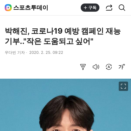
공유하기
통합검색
스포츠투데이
구독
박해진, 코로나19 예방 캠페인 재능
기부.."작은 도움되고 싶어"
우다빈 기자
2020. 2. 25. 09:22
요약보기
음성으로 듣기
번역 설정
글씨크기 조절하기
이미지 크게 보기