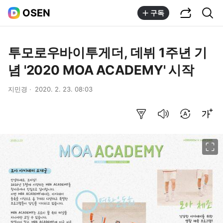
공유하기
통합검색
OSEN
구독
투모로우바이투게더, 데뷔 1주년 기
념 '2020 MOA ACADEMY' 시작
지민경
2020. 2. 23. 08:03
요약보기
음성으로 듣기
번역 설정
글씨크기 조절하기
이미지 크게 보기