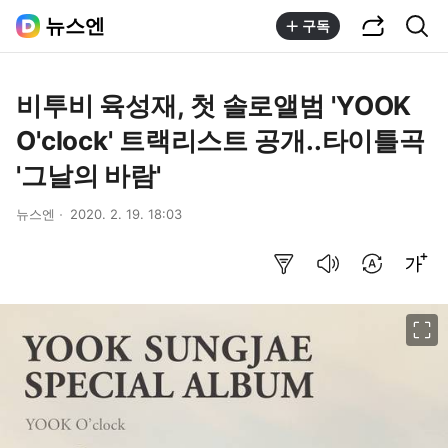
공유하기
통합검색
뉴스엔
구독
비투비 육성재, 첫 솔로앨범 'YOOK
O'clock' 트랙리스트 공개..타이틀곡
'그날의 바람'
뉴스엔
2020. 2. 19. 18:03
요약보기
음성으로 듣기
번역 설정
글씨크기 조절하기
이미지 크게 보기