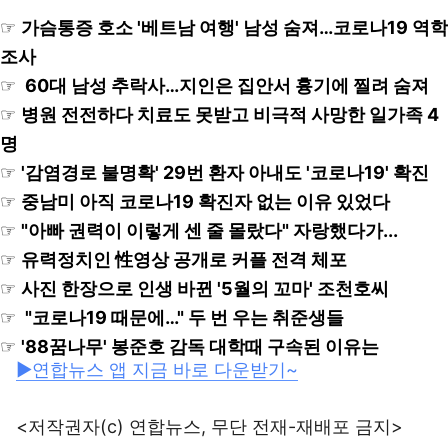
☞
가슴통증 호소 '베트남 여행' 남성 숨져…코로나19 역학
조사
☞
60대 남성 추락사…지인은 집안서 흉기에 찔려 숨져
☞
병원 전전하다 치료도 못받고 비극적 사망한 일가족 4
명
☞
'감염경로 불명확' 29번 환자 아내도 '코로나19' 확진
☞
중남미 아직 코로나19 확진자 없는 이유 있었다
☞
"아빠 권력이 이렇게 센 줄 몰랐다" 자랑했다가...
☞
유력정치인 性영상 공개로 커플 전격 체포
☞
사진 한장으로 인생 바뀐 '5월의 꼬마' 조천호씨
☞
"코로나19 때문에…" 두 번 우는 취준생들
☞
'88꿈나무' 봉준호 감독 대학때 구속된 이유는
▶연합뉴스 앱 지금 바로 다운받기~
<저작권자(c) 연합뉴스, 무단 전재-재배포 금지>