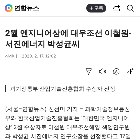
공유하기
통합검색
연합뉴스
구독
2월 엔지니어상에 대우조선 이철원·
서진에너지 박성균씨
신선미
2020. 2. 17. 12:02
요약보기
음성으로 듣기
번역 설정
글씨크기 조절하기
과기정통부·산업기술진흥협회 수상자 선정
(서울=연합뉴스) 신선미 기자 = 과학기술정보통신
부와 한국산업기술진흥협회는 '대한민국 엔지니어
상' 2월 수상자로 이철원 대우조선해양 책임연구원
과 박성균 서진에너지 연구소장을 선정했다고 17일