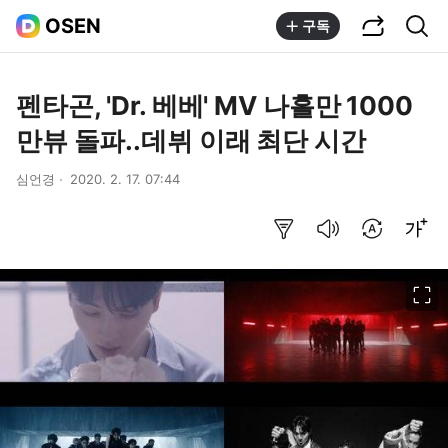
공유하기
통합검색
OSEN
구독
펜타곤, 'Dr. 베베' MV 나흘만 1000
만뷰 돌파..데뷔 이래 최단 시간
심언경
2020. 2. 17. 07:44
요약보기
음성으로 듣기
번역 설정
글씨크기 조절하기
이미지 크게 보기